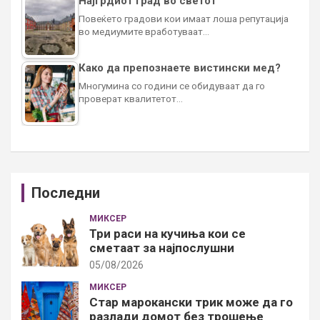
Најгрдиот град во светот
Повеќето градови кои имаат лоша репутација
во медиумите вработуваат…
Како да препознаете вистински мед?
Многумина со години се обидуваат да го
проверат квалитетот…
Последни
МИКСЕР
Три раси на кучиња кои се
сметаат за најпослушни
05/08/2026
МИКСЕР
Стар марокански трик може да го
разлади домот без трошење