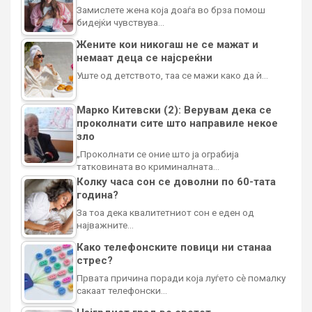
Замислете жена која доаѓа во брза помош
бидејќи чувствува…
Жените кои никогаш не се мажат и
немаат деца се најсреќни
Уште од детството, таа се мажи како да ѝ…
Марко Китевски (2): Верувам дека се
проколнати сите што направиле некое
зло
„Проколнати се оние што ја ограбија
татковината во криминалната…
Колку часа сон се доволни по 60-тата
година?
За тоа дека квалитетниот сон е еден од
најважните…
Како телефонските повици ни станаа
стрес?
Првата причина поради која луѓето сè помалку
сакаат телефонски…