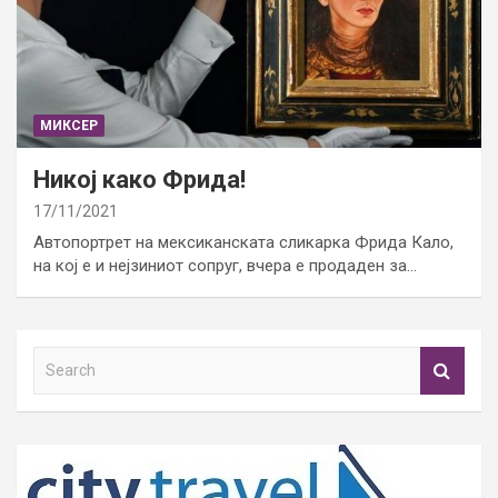
МИКСЕР
Никој како Фрида!
17/11/2021
Автопортрет на мексиканската сликарка Фрида Кало,
на кој е и нејзиниот сопруг, вчера е продаден за…
S
e
a
r
c
h