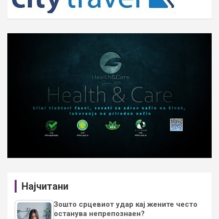
Најчитани
Зошто срцевиот удар кај жените често
останува непрепознаен?