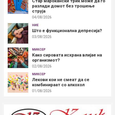
Стар марокански трик може да го
разлади домот без трошење
струја
04/08/2026
НИЕ
Што е функционална депресија?
03/08/2026
МИКСЕР
Како сировата исхрана влијае на
организмот?
02/08/2026
МИКСЕР
Лекови кои не смеат да се
комбинираат со алкохол
01/08/2026