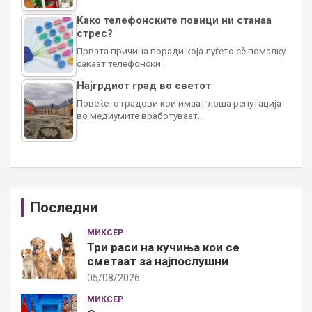
Како телефонските повици ни станаа
стрес?
Првата причина поради која луѓето сè помалку
сакаат телефонски…
Најгрдиот град во светот
Повеќето градови кои имаат лоша репутација
во медиумите вработуваат…
Последни
МИКСЕР
Три раси на кучиња кои се
сметаат за најпослушни
05/08/2026
МИКСЕР