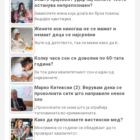
останува непрепознаен?
Замислете жена која доаѓа во брза помош
бидејќи чувствува…
Жените кои никогаш не се мажат и
немаат деца се најсреќни
Уште од детството, таа се мажи како да ѝ…
Колку часа сон се доволни по 60-тата
година?
За тоа дека квалитетниот сон е еден од
најважните…
Марко Китевски (2): Верувам дека се
проколнати сите што направиле некое
зло
„Проколнати се оние што ја ограбија
татковината во криминалната…
Како да препознаете вистински мед?
Многумина со години се обидуваат да го
проверат квалитетот…