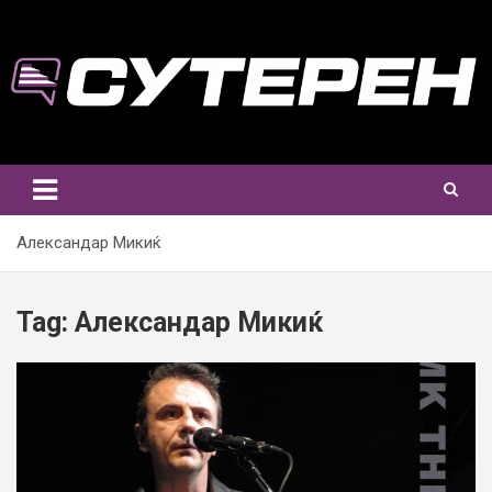
Skip
to
content
Александар Микиќ
Tag:
Александар Микиќ