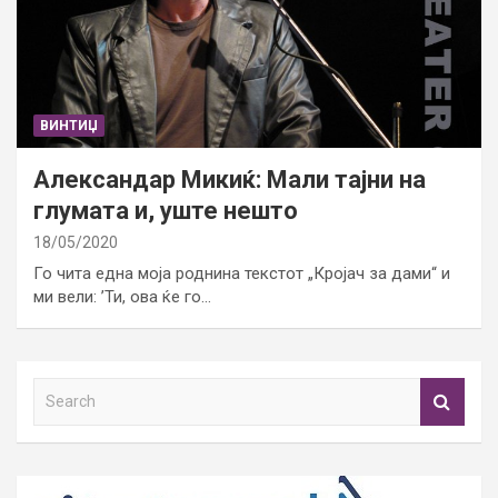
ВИНТИЏ
Александар Микиќ: Мали тајни на
глумата и, уште нешто
18/05/2020
Го чита една моја роднина текстот „Кројач за дами“ и
ми вели: ’Ти, ова ќе го…
S
e
a
r
c