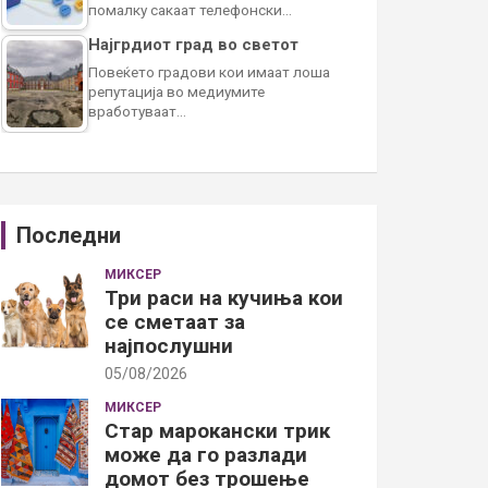
помалку сакаат телефонски…
Најгрдиот град во светот
Повеќето градови кои имаат лоша
репутација во медиумите
вработуваат…
Последни
МИКСЕР
Три раси на кучиња кои
се сметаат за
најпослушни
05/08/2026
МИКСЕР
Стар марокански трик
може да го разлади
домот без трошење