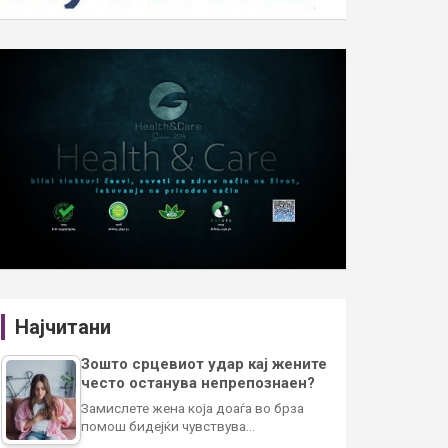
Најчитани
Зошто срцевиот удар кај жените
често останува непрепознаен?
Замислете жена која доаѓа во брза
помош бидејќи чувствува…