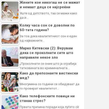
Жените кои никогаш не се мажат
и немаат деца се најсреќни
Уште од детството, таа се мажи како
да ѝ…
Колку часа сон се доволни по
60-тата година?
За тоа дека квалитетниот сон е еден
од најважните…
Марко Китевски (2): Верувам
дека се проколнати сите што
направиле некое зло
„Проколнати се оние што ја ограбија
татковината во криминалната…
Како да препознаете вистински
мед?
Многумина со години се обидуваат да
го проверат квалитетот…
Како телефонските повици ни
станаа стрес?
Првата причина поради која луѓето сè