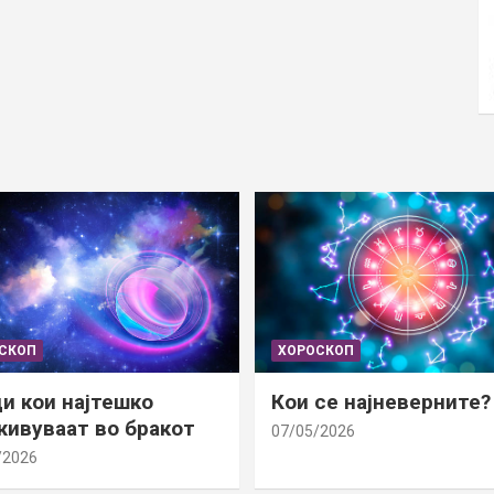
СКОП
ХОРОСКОП
и кои најтешко
Кои се најневерните?
ивуваат во бракот
07/05/2026
/2026