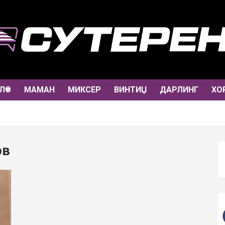
ЛО
МАМАН
МИКСЕР
ВИНТИЏ
ДАРЛИНГ
ХО
ов