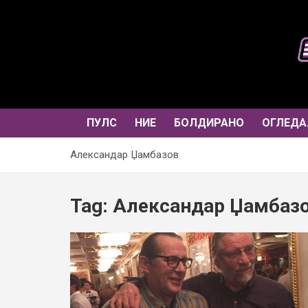
Skip
to
content
ПУЛС
НИЕ
БОЛДИРАНО
ОГЛЕДА
Александар Џамбазов
Tag:
Александар Џамбаз