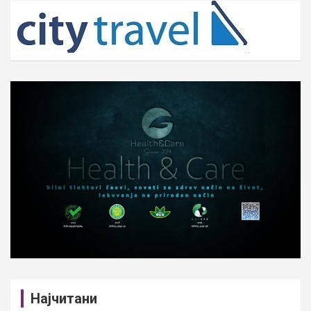
c
h
Најчитани