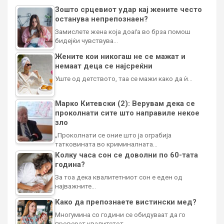
Зошто срцевиот удар кај жените често
останува непрепознаен?
Замислете жена која доаѓа во брза помош
бидејќи чувствува…
Жените кои никогаш не се мажат и
немаат деца се најсреќни
Уште од детството, таа се мажи како да ѝ…
Марко Китевски (2): Верувам дека се
проколнати сите што направиле некое
зло
„Проколнати се оние што ја ограбија
татковината во криминалната…
Колку часа сон се доволни по 60-тата
година?
За тоа дека квалитетниот сон е еден од
најважните…
Како да препознаете вистински мед?
Многумина со години се обидуваат да го
проверат квалитетот…