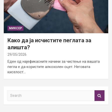
МИКСЕР
Како да ја исчистите пеглата за
алишта?
29/05/2026
Еден од најефикасните начини за чистење на вашата
пегла е да користите алкохолен оцет. Неговата
киселост…
S
e
a
r