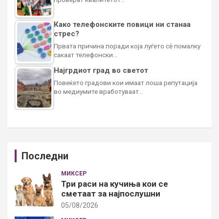
Како телефонските повици ни станаа
стрес?
Првата причина поради која луѓето сè помалку
сакаат телефонски…
Најгрдиот град во светот
Повеќето градови кои имаат лоша репутација
во медиумите вработуваат…
Последни
МИКСЕР
Три раси на кучиња кои се
сметаат за најпослушни
05/08/2026