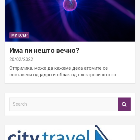
МИКСЕР
Има ли нешто вечно?
20/02/2022
Отприлика, може да кажеме дека атомите се
составени од јадро и облак од електрони што го…
S
e
a
r
c
h