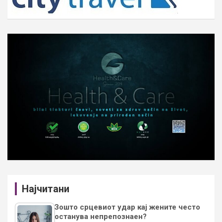
Најчитани
Зошто срцевиот удар кај жените често
останува непрепознаен?