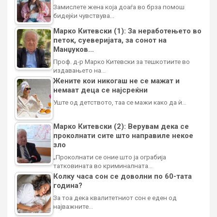
Замислете жена која доаѓа во брза помош
бидејќи чувствува…
Марко Китевски (1): За неработењето во
петок, суеверијата, за сонот на
Манџуков…
Проф. д-р Марко Китевски за тешкотиите во
издавањето на…
Жените кои никогаш не се мажат и
немаат деца се најсреќни
Уште од детството, таа се мажи како да ѝ…
Марко Китевски (2): Верувам дека се
проколнати сите што направиле некое
зло
„Проколнати се оние што ја ограбија
татковината во криминалната…
Колку часа сон се доволни по 60-тата
година?
За тоа дека квалитетниот сон е еден од
најважните…