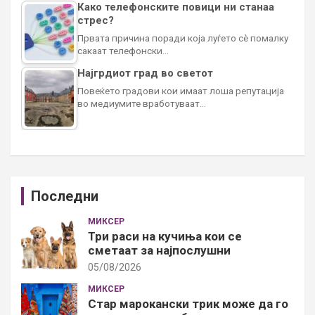
Како телефонските повици ни станаа
стрес?
Првата причина поради која луѓето сè помалку
сакаат телефонски…
Најгрдиот град во светот
Повеќето градови кои имаат лоша репутација
во медиумите вработуваат…
Последни
МИКСЕР
Три раси на кучиња кои се
сметаат за најпослушни
05/08/2026
МИКСЕР
Стар марокански трик може да го