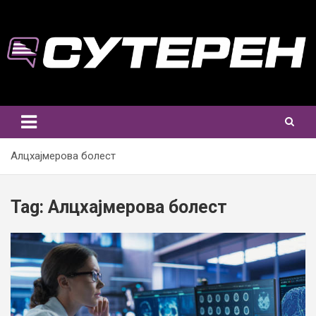
Skip
to
content
Алцхајмерова болест
Tag:
Алцхајмерова болест