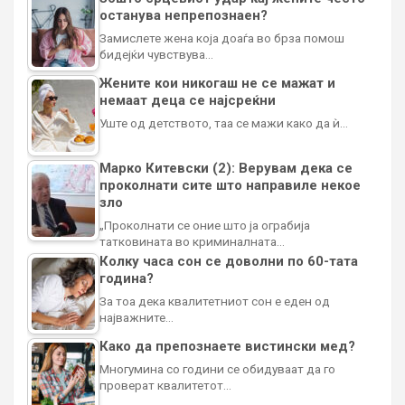
останува непрепознаен?
Замислете жена која доаѓа во брза помош
бидејќи чувствува…
Жените кои никогаш не се мажат и
немаат деца се најсреќни
Уште од детството, таа се мажи како да ѝ…
Марко Китевски (2): Верувам дека се
проколнати сите што направиле некое
зло
„Проколнати се оние што ја ограбија
татковината во криминалната…
Колку часа сон се доволни по 60-тата
година?
За тоа дека квалитетниот сон е еден од
најважните…
Како да препознаете вистински мед?
Многумина со години се обидуваат да го
проверат квалитетот…