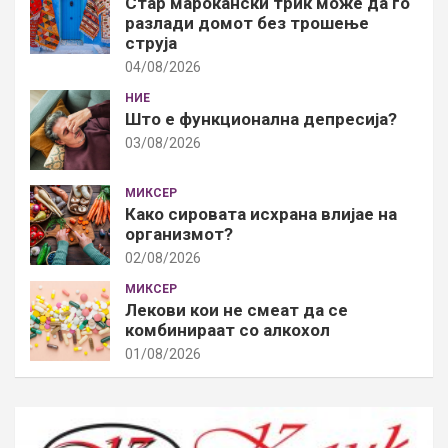
Стар марокански трик може да го
разлади домот без трошење
струја
04/08/2026
НИЕ
Што е функционална депресија?
03/08/2026
МИКСЕР
Како сировата исхрана влијае на
организмот?
02/08/2026
МИКСЕР
Лекови кои не смеат да се
комбинираат со алкохол
01/08/2026