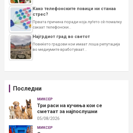
Како телефонските повици ни станаа
стрес?
Првата причина поради која луѓето сè помалку
сакаат телефонски…
Најгрдиот град во светот
Повеќето градови кои имаат лоша репутација
во медиумите вработуваат…
Последни
МИКСЕР
Три раси на кучиња кои се
сметаат за најпослушни
05/08/2026
МИКСЕР