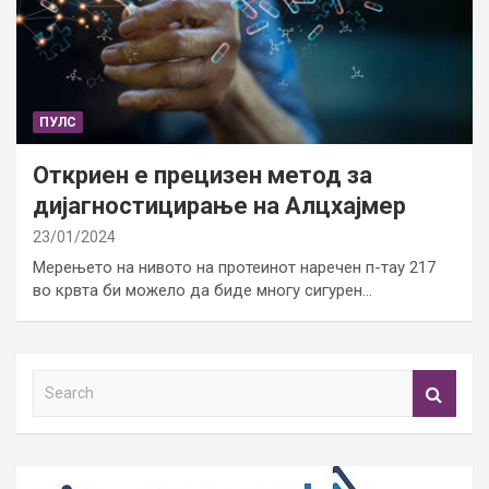
ПУЛС
Откриен е прецизен метод за
дијагностицирање на Алцхајмер
23/01/2024
Мерењето на нивото на протеинот наречен п-тау 217
во крвта би можело да биде многу сигурен…
S
e
a
r
c