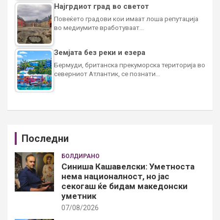
Најгрдиот град во светот
Повеќето градови кои имаат лоша репутација
во медиумите вработуваат…
Земјата без реки и езера
Бермуди, британска прекуморска територија во
северниот Атлантик, се познати…
Последни
БОЛДИРАНО
Синиша Кашавелски: Уметноста
нема националност, но јас
секогаш ќе бидам македонски
уметник
07/08/2026