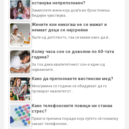
останува непрепознаен?
Замислете жена која доаѓа во брза помош
бидејќи чувствува…
Жените кои никогаш не се мажат и
немаат деца се најсреќни
Уште од детството, таа се мажи како да ѝ…
Колку часа сон се доволни по 60-тата
година?
За тоа дека квалитетниот сон е еден од
најважните…
Како да препознаете вистински мед?
Многумина со години се обидуваат да го
проверат квалитетот…
Како телефонските повици ни станаа
стрес?
Првата причина поради која луѓето сè помалку
сакаат телефонски…