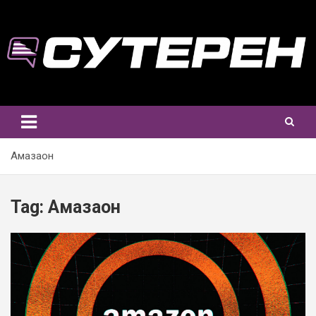
Skip
to
content
Амазаон
Tag:
Амазаон