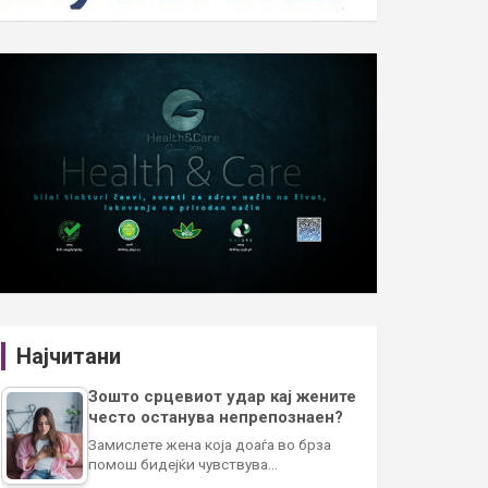
Најчитани
Зошто срцевиот удар кај жените
често останува непрепознаен?
Замислете жена која доаѓа во брза
помош бидејќи чувствува…