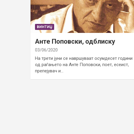
ВИНТИЏ
Анте Поповски, одблиску
03/06/2020
На трети јуни се навршуваат осумдесет години
од раѓањето на Анте Поповски, поет, есеист,
препејувач и…