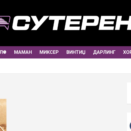
ЛО
МАМАН
МИКСЕР
ВИНТИЏ
ДАРЛИНГ
ХО