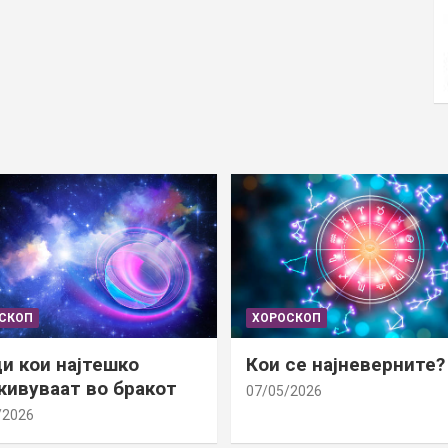
СКОП
ХОРОСКОП
и кои најтешко
Кои се најневерните?
ивуваат во бракот
07/05/2026
/2026