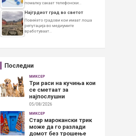
помалку сакаат телефонски…
Најгрдиот град во светот
Повеќето градови кои имаат лоша
репутација во медиумите
вработуваат…
Последни
МИКСЕР
Три раси на кучиња кои
се сметаат за
најпослушни
05/08/2026
МИКСЕР
Стар марокански трик
може да го разлади
домот без трошење