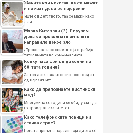
Жените кои никогаш не се мажат
и немаат деца се најсреќни
Уште од детството, таа се мажи како
да ѝ…
Марко Китевски (2): Верувам
дека се проколнати сите што
направиле некое зло
„Проколнати се оние што ја ограбија
татковината во криминалната…
Колку часа сон се доволни по
60-тата година?
За тоа дека квалитетниот сон е еден
од најважните…
Како да препознаете вистински
мед?
Многумина со години се обидуваат да
го проверат квалитетот…
Како телефонските повици ни
станаа стрес?
Првата причина поради која луѓето сè