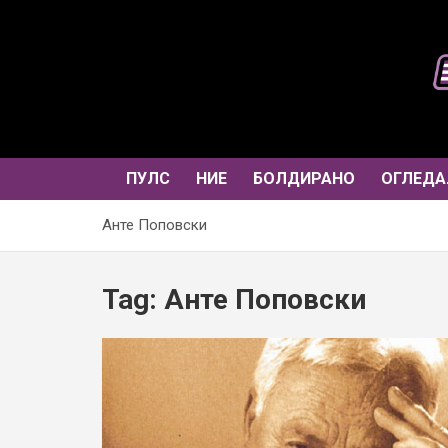
Skip
to
content
ПУЛС
НИЕ
БОЛДИРАНО
ОГЛЕДА
Анте Поповски
Tag:
Анте Поповски