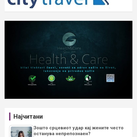
Најчитани
Зошто срцевиот удар кај жените често
останува непрепознаен?