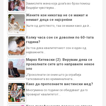
Замислете жена која доаѓа во брза помош
бидејќи чувствува…
Жените кои никогаш не се мажат и
немаат деца се најсреќни
Уште од детството, таа се мажи како да ѝ…
Колку часа сон се доволни по 60-тата
година?
За тоа дека квалитетниот сон е еден од
најважните…
Марко Китевски (2): Верувам дека се
проколнати сите што направиле некое
зло
„Проколнати се оние што ја ограбија
татковината во криминалната…
Како да препознаете вистински мед?
Многумина со години се обидуваат да го
проверат квалитетот…