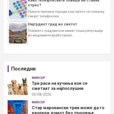
Како телефонските повици ни станаа
стрес?
Првата причина поради која луѓето сè помалку
сакаат телефонски…
Најгрдиот град во светот
Повеќето градови кои имаат лоша репутација
во медиумите вработуваат…
Последни
МИКСЕР
Три раси на кучиња кои се
сметаат за најпослушни
05/08/2026
МИКСЕР
Стар марокански трик може да го
разлади домот без трошење