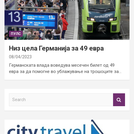
ПУЛС
Низ цела Германија за 49 евра
08/04/2023
Германската влада воведува месечен билет од 49
евра за да помогне во ублажување на трошоците за…
S
e
a
r
c
h