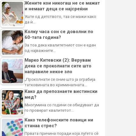
Жените кои никогаш не се мажат
и немаат деца се најсреќни
Уште од детството, таа се мажи како
да ѝ…
Колку часа сон се доволни по
60-тата година?
За тоа дека квалитетниот сон е еден
од најважните…
Марко Китевски (2): Верувам
дека се проколнати сите што
направиле некое зло
„Проколнати се оние што ја ограбија
татковината во криминалната…
Како да препознаете вистински
мед?
Многумина со години се обидуваат да
го проверат квалитетот…
Како телефонските повици ни
станаа стрес?
Првата причина поради која луѓето сè