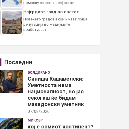
помалку сакаат телефонски…
Најгрдиот град во светот
Повеќето градови кои имаат лоша
репутација во медиумите
вработуваат…
Последни
БОЛДИРАНО
Синиша Кашавелски:
Уметноста нема
националност, но јас
секогаш ќе бидам
македонски уметник
07/08/2026
МИКСЕР
кој е осмиот континент?