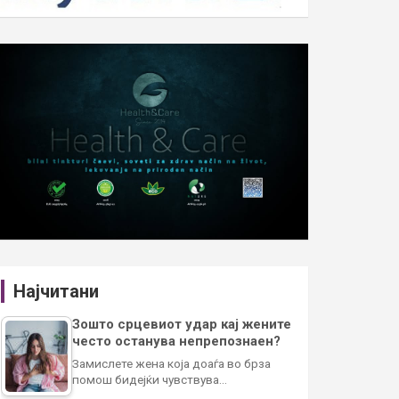
Најчитани
Зошто срцевиот удар кај жените
често останува непрепознаен?
Замислете жена која доаѓа во брза
помош бидејќи чувствува…