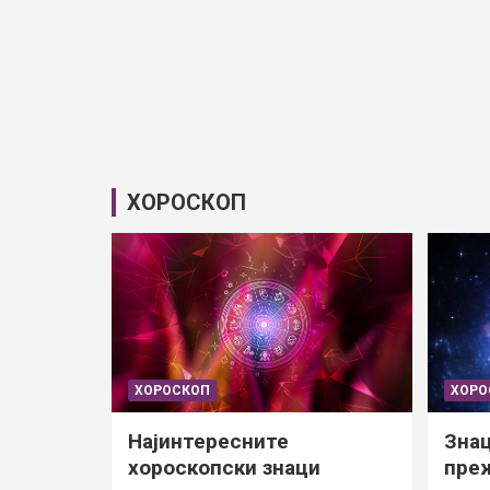
ХОРОСКОП
ХОРОСКОП
ХОРО
Најинтересните
Знац
хороскопски знаци
преж