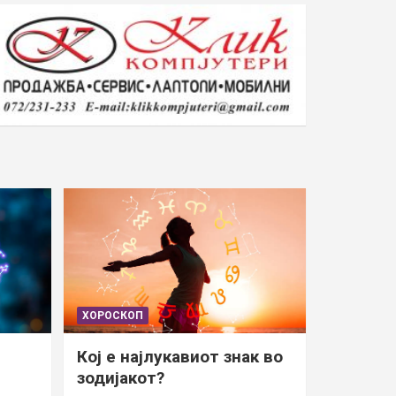
ХОРОСКОП
Кој е најлукавиот знак во
зодијакот?