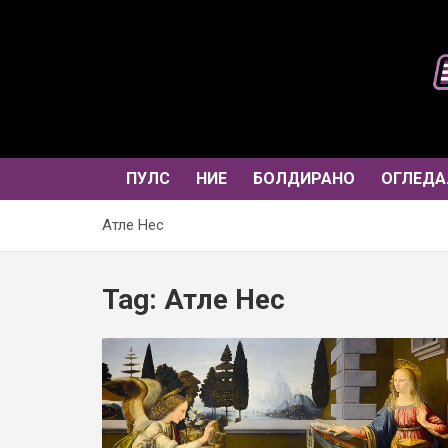
Skip
to
content
ПУЛС
НИЕ
БОЛДИРАНО
ОГЛЕДА
Атле Нес
Tag:
Атле Нес