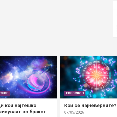
СКОП
ХОРОСКОП
и кои најтешко
Кои се најневерните?
ивуваат во бракот
07/05/2026