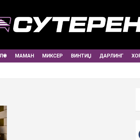
ЛО
МАМАН
МИКСЕР
ВИНТИЏ
ДАРЛИНГ
ХО