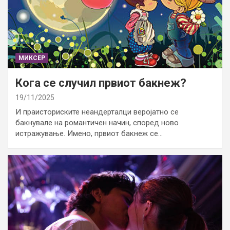
МИКСЕР
Кога се случил првиот бакнеж?
19/11/2025
И праисториските неандерталци веројатно се
бакнувале на романтичен начин, според ново
истражување. Имено, првиот бакнеж се…