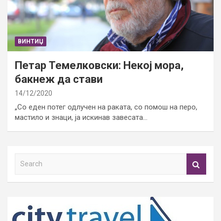
ВИНТИЏ
Петар Темелковски: Некој мора,
бакнеж да стави
14/12/2020
„Со еден потег одлучен на раката, со помош на перо,
мастило и знаци, ја искинав завесата…
S
e
a
r
c
h