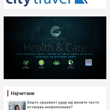
Најчитани
Зошто срцевиот удар кај жените често
останува непрепознаен?