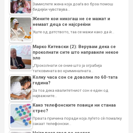
Замислете жена која доаѓа во брза помош
бидејќи чувствува…
Жените кои никогаш не се мажат и
немаат деца се најсреќни
Уште од детството, таа се мажи како да ѝ…
Марко Китевски (2): Верувам дека се
проколнати сите што направиле некое
зло
„Проколнати се оние што ја ограбија
татковината во криминалната…
Колку часа сон се доволни по 60-тата
година?
За тоа дека квалитетниот сон е еден од
најважните…
Како телефонските повици ни станаа
стрес?
Првата причина поради која луѓето сè помалку
сакаат телефонски…