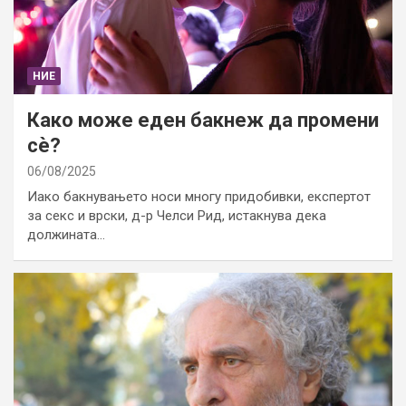
НИЕ
Како може еден бакнеж да промени
сè?
06/08/2025
Иако бакнувањето носи многу придобивки, експертот
за секс и врски, д-р Челси Рид, истакнува дека
должината…