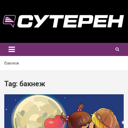
Skip
to
content
бакнеж
Tag:
бакнеж