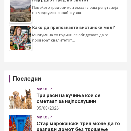
Најгрдиот град во светот
Повеќето градови кои имаат лоша репутација
во медиумите вработуваат…
Како да препознаете вистински мед?
Многумина со години се обидуваат да го
проверат квалитетот…
Последни
МИКСЕР
Три раси на кучиња кои се
сметаат за најпослушни
05/08/2026
МИКСЕР
Стар марокански трик може да го
разлади домот без трошење