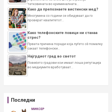
татковината во криминалната…
Како да препознаете вистински мед?
Многумина со години се обидуваат да го
проверат квалитетот…
Како телефонските повици ни станаа
стрес?
Првата причина поради која луѓето сè помалку
сакаат телефонски…
Најгрдиот град во светот
Повеќето градови кои имаат лоша репутација
во медиумите вработуваат…
Последни
МИКСЕР