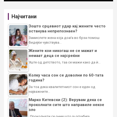
Најчитани
Зошто срцевиот удар кај жените често
останува непрепознаен?
Замислете жена која доаѓа во брза помош
бидејќи чувствува…
Жените кои никогаш не се мажат и
немаат деца се најсреќни
Уште од детството, таа се мажи како да ѝ…
Колку часа сон се доволни по 60-тата
година?
За тоа дека квалитетниот сон е еден од
најважните…
Марко Китевски (2): Верувам дека се
проколнати сите што направиле некое
зло
„Проколнати се оние што ја ограбија