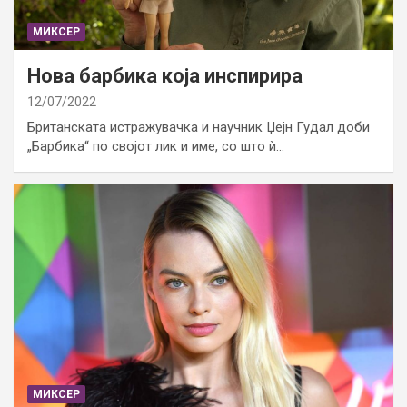
МИКСЕР
Нова барбика која инспирира
12/07/2022
Британската истражувачка и научник Џејн Гудал доби
„Барбика“ по својот лик и име, со што ѝ…
МИКСЕР