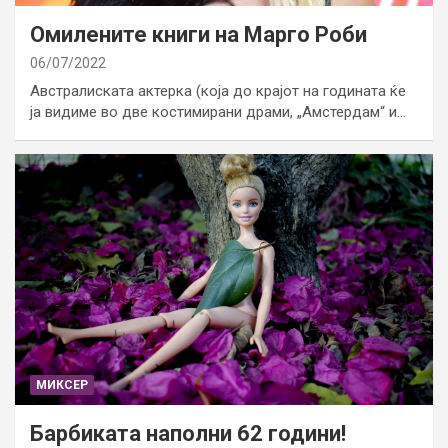
Омилените книги на Марго Роби
06/07/2022
Австралиската актерка (која до крајот на годината ќе
ја видиме во две костимирани драми, „Амстердам“ и…
МИКСЕР
Барбиката наполни 62 години!