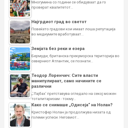
Многумина со години се обидуваат да го
проверат квалитетот…
Најгрдиот град во светот
Повеќето градови кои имаат лоша репутација
во медиумите вработуваат…
Земјата без реки и езера
Бермуди, британска прекуморска територија во
северниот Атлантик, се познати…
Теодор Лоренчич: Сите власти
манипулираат, само начините се
различни
„’Лајбах’ претставува огледало на секој можен
тоталитаризам - токму…
Како се снимаше „Одисеја“ на Нолан?
Кристофер Нолан ја продолжува низата од
големи успеси. Неговиот…