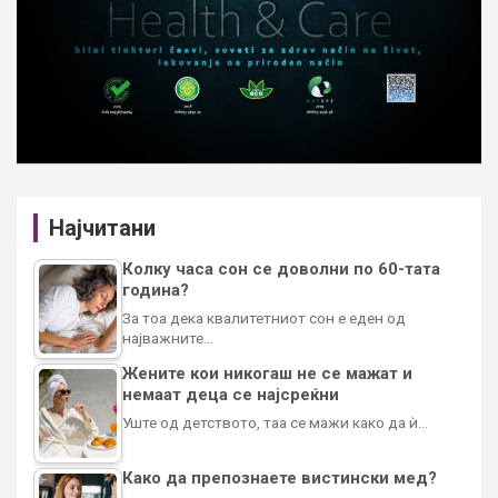
Најчитани
Колку часа сон се доволни по 60-тата
година?
За тоа дека квалитетниот сон е еден од
најважните…
Жените кои никогаш не се мажат и
немаат деца се најсреќни
Уште од детството, таа се мажи како да ѝ…
Како да препознаете вистински мед?