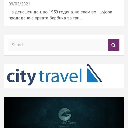
09/03/2021
На денешен ден, во 1959 година, на саем во Њујорк
продадена е првата барбика за три…
S
e
a
r
c
h