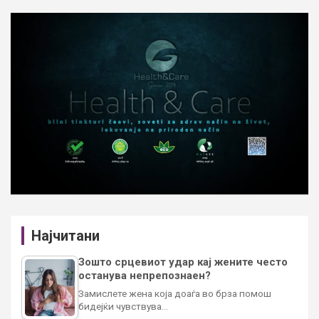
Најчитани
Зошто срцевиот удар кај жените често
останува непрепознаен?
Замислете жена која доаѓа во брза помош
бидејќи чувствува…