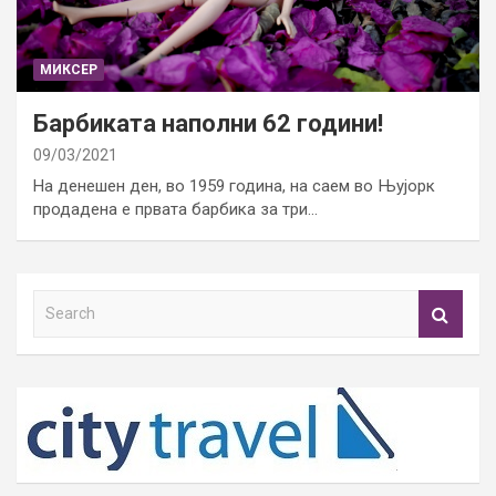
МИКСЕР
Барбиката наполни 62 години!
09/03/2021
На денешен ден, во 1959 година, на саем во Њујорк
продадена е првата барбика за три…
S
e
a
r
c
h