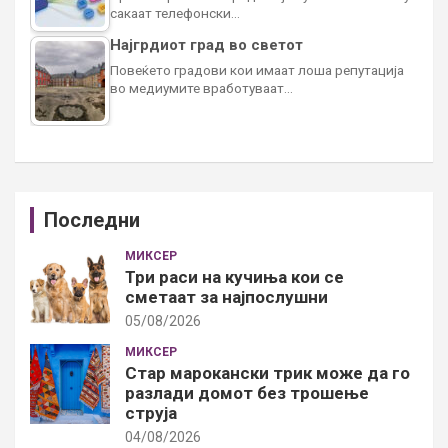
сакаат телефонски…
Најгрдиот град во светот
Повеќето градови кои имаат лоша репутација
во медиумите вработуваат…
Последни
МИКСЕР
Три раси на кучиња кои се
сметаат за најпослушни
05/08/2026
МИКСЕР
Стар марокански трик може да го
разлади домот без трошење
струја
04/08/2026