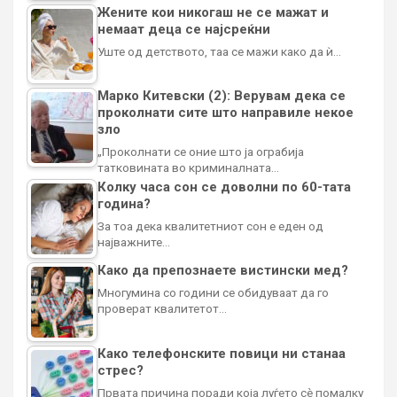
Жените кои никогаш не се мажат и
немаат деца се најсреќни
Уште од детството, таа се мажи како да ѝ…
Марко Китевски (2): Верувам дека се
проколнати сите што направиле некое
зло
„Проколнати се оние што ја ограбија
татковината во криминалната…
Колку часа сон се доволни по 60-тата
година?
За тоа дека квалитетниот сон е еден од
најважните…
Како да препознаете вистински мед?
Многумина со години се обидуваат да го
проверат квалитетот…
Како телефонските повици ни станаа
стрес?
Првата причина поради која луѓето сè помалку