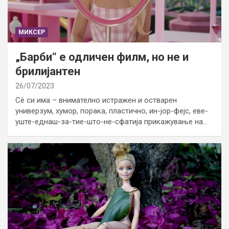
МИКСЕР
„Барби“ е одличен филм, но не и
брилијантен
26/07/2023
Сè си има – внимателно истражен и остварен
универзум, хумор, порака, пластично, ин-јор-фејс, еве-
уште-еднаш-за-тие-што-не-сфатија прикажување на…