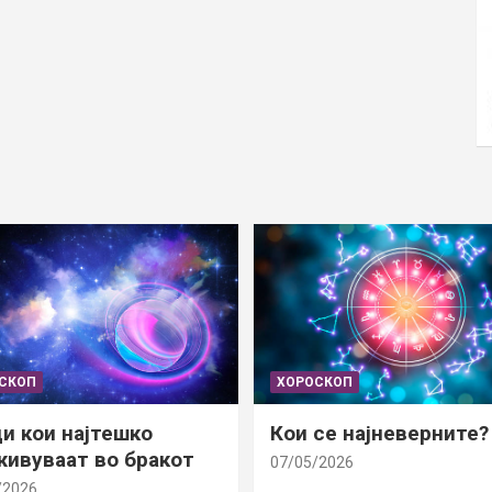
СКОП
ХОРОСКОП
и кои најтешко
Кои се најневерните?
ивуваат во бракот
07/05/2026
/2026