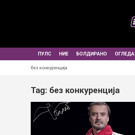
Skip
to
content
ПУЛС
НИЕ
БОЛДИРАНО
ОГЛЕДА
без конкуренција
Tag:
без конкуренција