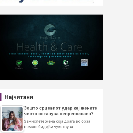
Најчитани
Зошто срцевиот удар кај жените
често останува непрепознаен?
Замислете жена која доаѓа во брза
помош бидејќи чувствува…