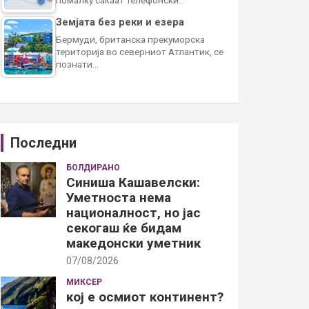
Земјата без реки и езера
Бермуди, британска прекуморска
територија во северниот Атлантик, се
познати…
Последни
БОЛДИРАНО
Синиша Кашавелски:
Уметноста нема
националност, но јас
секогаш ќе бидам
македонски уметник
07/08/2026
МИКСЕР
кој е осмиот континент?