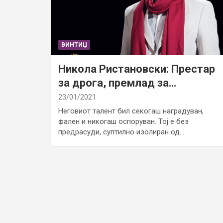
ВИНТИЏ
Никола Ристановски: Престар
за дрога, премлад за…
23/01/2021
Неговиот талент бил секогаш наградуван,
фален и никогаш оспоруван. Тој е без
предрасуди, суптилно изолиран од…