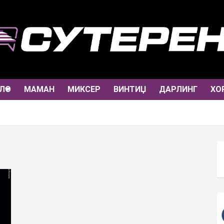
ЛО
МАМАН
МИКСЕР
ВИНТИЏ
ДАРЛИНГ
ХО