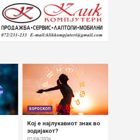
ХОРОСКОП
Кој е најлукавиот знак во
зодијакот?
02/04/2026