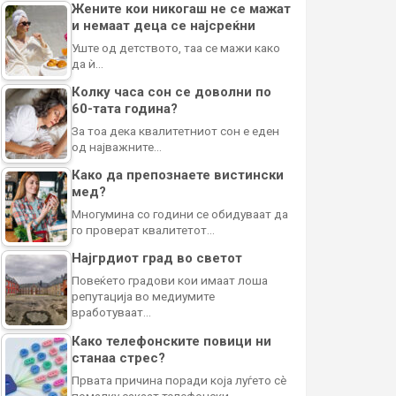
Жените кои никогаш не се мажат
и немаат деца се најсреќни
Уште од детството, таа се мажи како
да ѝ…
Колку часа сон се доволни по
60-тата година?
За тоа дека квалитетниот сон е еден
од најважните…
Како да препознаете вистински
мед?
Многумина со години се обидуваат да
го проверат квалитетот…
Најгрдиот град во светот
Повеќето градови кои имаат лоша
репутација во медиумите
вработуваат…
Како телефонските повици ни
станаа стрес?
Првата причина поради која луѓето сè
помалку сакаат телефонски…