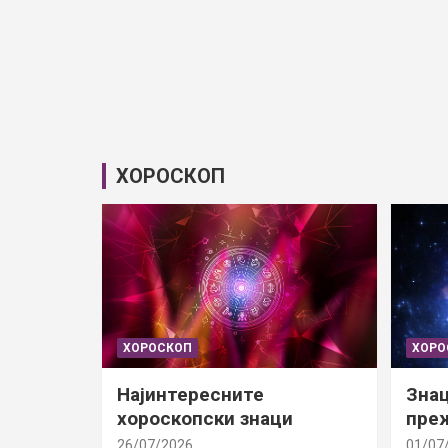
ХОРОСКОП
ХОРОСКОП
ХОРО
Најинтересните
Знац
хороскопски знаци
преж
26/07/2026
01/07