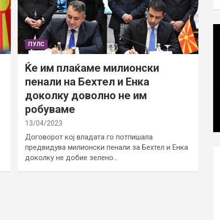
ПУЛС
Ќе им плаќаме милионски
пенали на Бехтел и Енка
доколку доволно не им
робуваме
13/04/2023
Договорот кој владата го потпишала
предвидува милионски пенали за Бехтел и Енка
доколку не добие зелено…