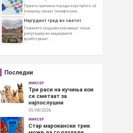
Првата причина поради која луѓето сè
помалку сакаат телефонски…
Најгрдиот град во светот
Повеќето градови кои имаат лоша
репутација во медиумите
вработуваат…
Последни
МИКСЕР
Три раси на кучиња кои
се сметаат за
најпослушни
05/08/2026
МИКСЕР
Стар марокански трик
може да го разлади