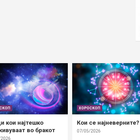
СКОП
ХОРОСКОП
и кои најтешко
Кои се најневерните?
ивуваат во бракот
07/05/2026
/2026