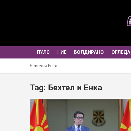
Skip
to
content
ПУЛС
НИЕ
БОЛДИРАНО
ОГЛЕДА
Бехтел и Енка
Tag:
Бехтел и Енка