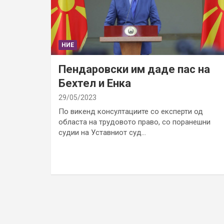
НИЕ
Пендаровски им даде пас на
Бехтел и Енка
29/05/2023
По викенд консултациите со експерти од
областа на трудовото право, со поранешни
судии на Уставниот суд…