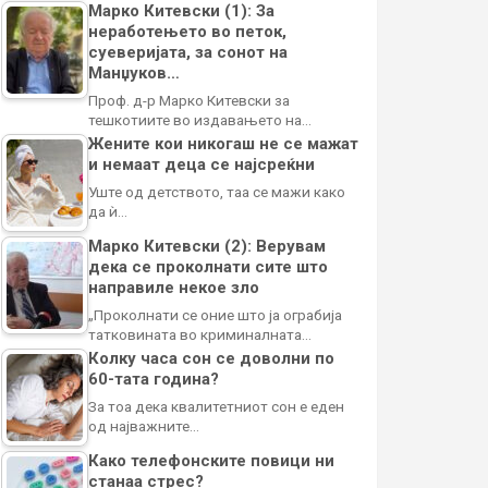
Марко Китевски (1): За
неработењето во петок,
суеверијата, за сонот на
Манџуков…
Проф. д-р Марко Китевски за
тешкотиите во издавањето на…
Жените кои никогаш не се мажат
и немаат деца се најсреќни
Уште од детството, таа се мажи како
да ѝ…
Марко Китевски (2): Верувам
дека се проколнати сите што
направиле некое зло
„Проколнати се оние што ја ограбија
татковината во криминалната…
Колку часа сон се доволни по
60-тата година?
За тоа дека квалитетниот сон е еден
од најважните…
Како телефонските повици ни
станаа стрес?