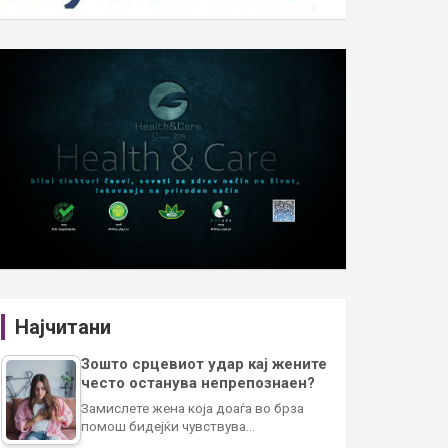
Најчитани
Зошто срцевиот удар кај жените
често останува непрепознаен?
Замислете жена која доаѓа во брза
помош бидејќи чувствува…