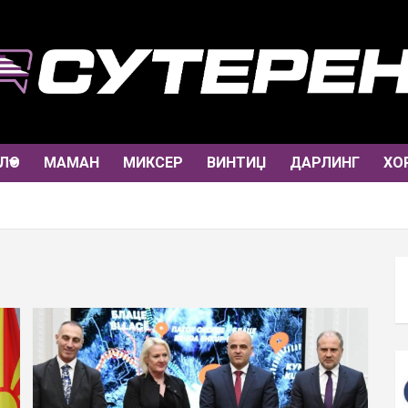
ЛО
МАМАН
МИКСЕР
ВИНТИЏ
ДАРЛИНГ
ХО