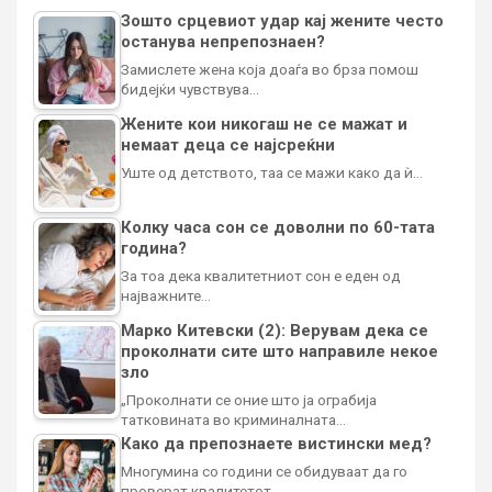
Зошто срцевиот удар кај жените често
останува непрепознаен?
Замислете жена која доаѓа во брза помош
бидејќи чувствува…
Жените кои никогаш не се мажат и
немаат деца се најсреќни
Уште од детството, таа се мажи како да ѝ…
Колку часа сон се доволни по 60-тата
година?
За тоа дека квалитетниот сон е еден од
најважните…
Марко Китевски (2): Верувам дека се
проколнати сите што направиле некое
зло
„Проколнати се оние што ја ограбија
татковината во криминалната…
Како да препознаете вистински мед?
Многумина со години се обидуваат да го
проверат квалитетот…