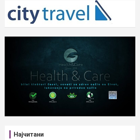
c
h
Најчитани