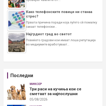
Како телефонските повици ни станаа
стрес?
Првата причина поради која луѓето сè помалку
сакаат телефонски…
Најгрдиот град во светот
Повеќето градови кои имаат лоша репутација
во медиумите вработуваат…
Последни
МИКСЕР
Три раси на кучиња кои се
сметаат за најпослушни
05/08/2026