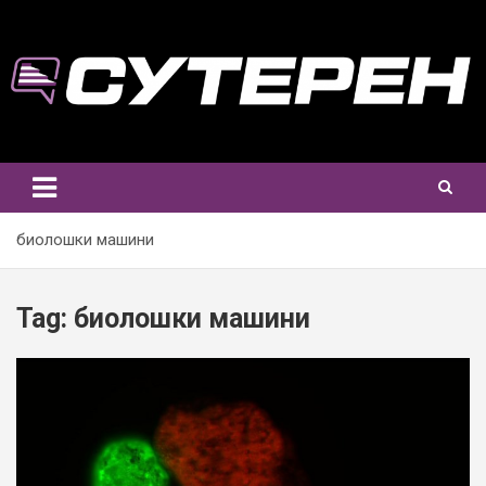
Skip
to
content
биолошки машини
Tag:
биолошки машини