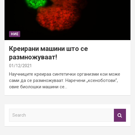
НИЕ
Креирани машини што се
размножуваат!
01/12/2021
Научниците креираа синтетички организми кои може
сами да се размножуваат. Наречени „ксеноботови“,
овие биолошки машини се…
S
e
a
r