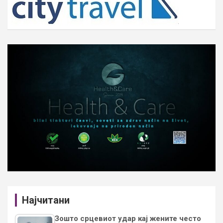
Најчитани
Зошто срцевиот удар кај жените често