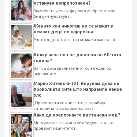
останува непрепознаен?
Замислете жена која доаѓа во брза помош
бидејќи чувствува…
Жените кои никогаш не се мажат и
немаат деца се најсреќни
Уште од детството, таа се мажи како да ѝ…
Колку часа сон се доволни по 60-тата
година?
За тоа дека квалитетниот сон е еден од
најважните…
Марко Китевски (2): Верувам дека се
проколнати сите што направиле некое
зло
„Проколнати се оние што ја ограбија
татковината во криминалната…
Како да препознаете вистински мед?
Многумина со години се обидуваат да го
проверат квалитетот…