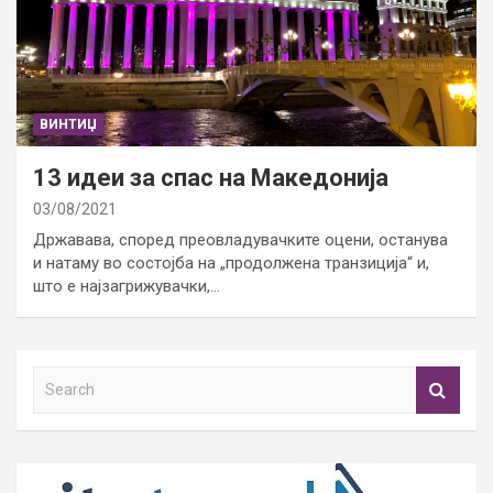
ВИНТИЏ
13 идеи за спас на Македонија
03/08/2021
Државава, според преовладувачките оцени, останува
и натаму во состојба на „продолжена транзиција“ и,
што е најзагрижувачки,…
S
e
a
r
c
h