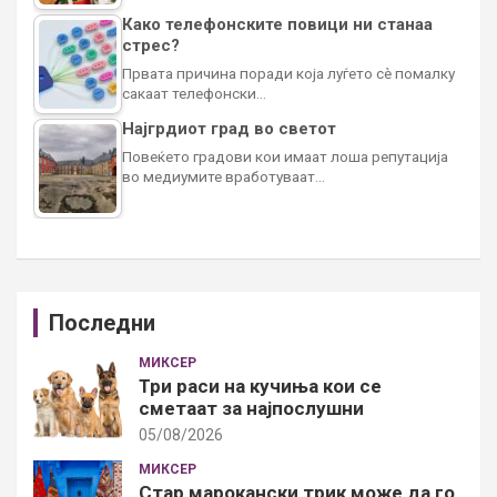
Како телефонските повици ни станаа
стрес?
Првата причина поради која луѓето сè помалку
сакаат телефонски…
Најгрдиот град во светот
Повеќето градови кои имаат лоша репутација
во медиумите вработуваат…
Последни
МИКСЕР
Три раси на кучиња кои се
сметаат за најпослушни
05/08/2026
МИКСЕР
Стар марокански трик може да го