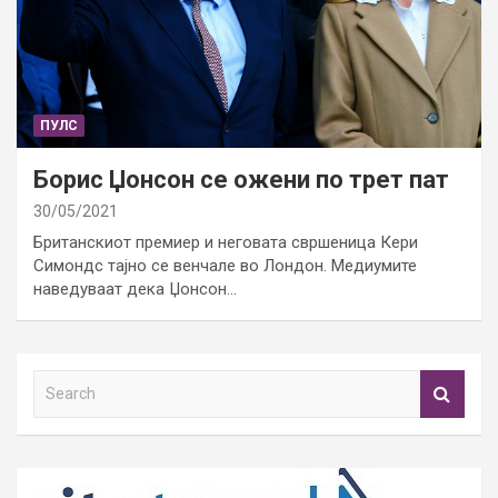
ПУЛС
Борис Џонсон се ожени по трет пат
30/05/2021
Британскиот премиер и неговата свршеница Кери
Симондс тајно се венчале во Лондон. Медиумите
наведуваат дека Џонсон…
S
e
a
r
c
h