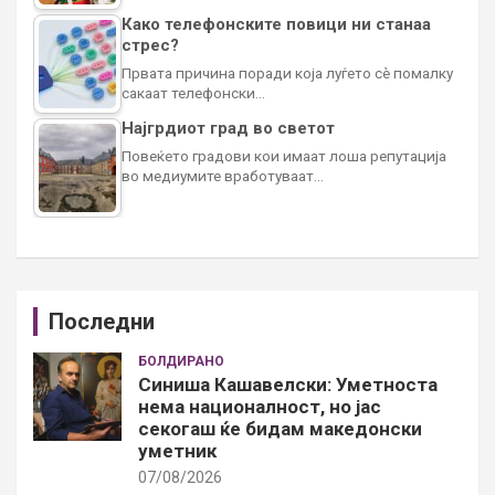
Како телефонските повици ни станаа
стрес?
Првата причина поради која луѓето сè помалку
сакаат телефонски…
Најгрдиот град во светот
Повеќето градови кои имаат лоша репутација
во медиумите вработуваат…
Последни
БОЛДИРАНО
Синиша Кашавелски: Уметноста
нема националност, но јас
секогаш ќе бидам македонски
уметник
07/08/2026