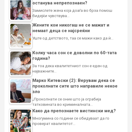
останува непрепознаен?
Замислете жена која доаѓа во брза помош
бидејќи чувствува…
Жените кои никогаш не се мажат и
немаат деца се најсреќни
Уште од детството, таа се мажи како да ѝ…
Колку часа сон се доволни по 60-тата
година?
За тоа дека квалитетниот сон е еден од
најважните…
Марко Китевски (2): Верувам дека се
проколнати сите што направиле некое
зло
„Проколнати се оние што ја ограбија
татковината во криминалната…
Како да препознаете вистински мед?
Многумина со години се обидуваат да го
проверат квалитетот…