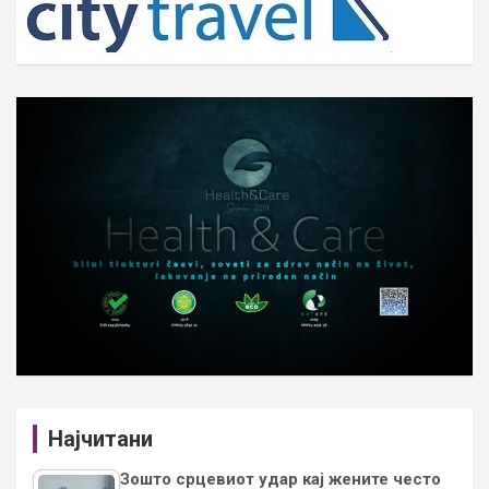
Најчитани
Зошто срцевиот удар кај жените често