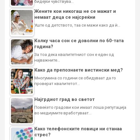
бидејќи чувствува…
Жените кои никогаш не се мажат и
немаат деца се најсреќни
Уште од детството, таа се мажи како да ѝ…
Колку часа сон се доволни по 60-тата
година?
За тоа дека квалитетниот сон е еден од
најважните…
Како да препознаете вистински мед?
Многумина со години се обидуваат да го
проверат квалитетот…
Најгрдиот град во светот
Повеќето градови кои имаат лоша репутација
во медиумите вработуваат…
Како телефонските повици ни станаа
стрес?