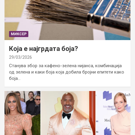
МИКСЕР
Која е најгрдата боја?
29/03/2026
Станува збор за кафено-зелена нијанса, комбинација
од зелена и каки боја која добила бројни епитети како
боја…