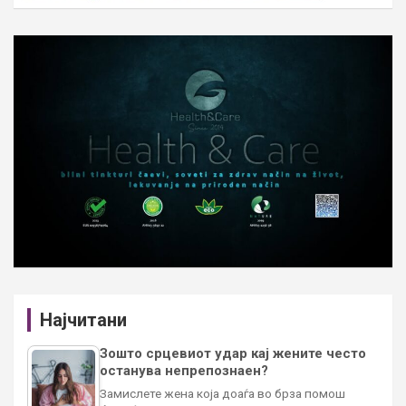
Најчитани
Зошто срцевиот удар кај жените често
останува непрепознаен?
Замислете жена која доаѓа во брза помош