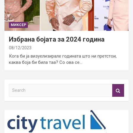
МИКСЕР
Избрана бојата за 2024 година
08/12/2023
Кога би ја визуелизирале годината што ни претстои,
каква боја би била таа? Со ова се…
S
e
a
r
c
h