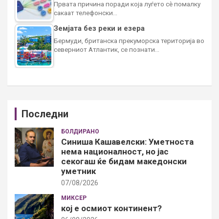
Првата причина поради која луѓето сè помалку
сакаат телефонски…
Земјата без реки и езера
Бермуди, британска прекуморска територија во
северниот Атлантик, се познати…
Последни
БОЛДИРАНО
Синиша Кашавелски: Уметноста
нема националност, но јас
секогаш ќе бидам македонски
уметник
07/08/2026
МИКСЕР
кој е осмиот континент?