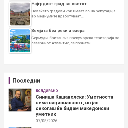
Најгрдиот град во светот
Повеќето градови кои имаат лоша репутација
во медиумите вработуваат…
Земјата без реки и езера
Бермуди, британска прекуморска територија во
северниот Атлантик, се познати…
Последни
БОЛДИРАНО
Синиша Кашавелски: Уметноста
нема националност, но јас
секогаш ќе бидам македонски
уметник
07/08/2026