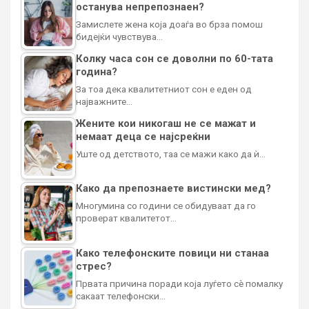
останува непрепознаен?
Замислете жена која доаѓа во брза помош
бидејќи чувствува…
Колку часа сон се доволни по 60-тата
година?
За тоа дека квалитетниот сон е еден од
најважните…
Жените кои никогаш не се мажат и
немаат деца се најсреќни
Уште од детството, таа се мажи како да ѝ…
Како да препознаете вистински мед?
Многумина со години се обидуваат да го
проверат квалитетот…
Како телефонските повици ни станаа
стрес?
Првата причина поради која луѓето сè помалку
сакаат телефонски…