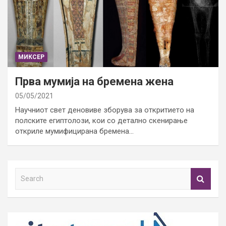
МИКСЕР
Прва мумија на бремена жена
05/05/2021
Научниот свет деновиве зборува за откритието на
полските египтолози, кои со детално скенирање
откриле мумифицирана бремена…
S
e
a
r
c
h