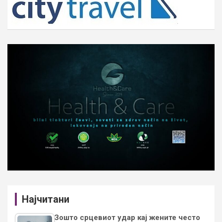
Најчитани
Зошто срцевиот удар кај жените често