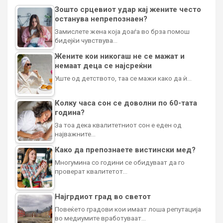
Зошто срцевиот удар кај жените често
останува непрепознаен?
Замислете жена која доаѓа во брза помош
бидејќи чувствува…
Жените кои никогаш не се мажат и
немаат деца се најсреќни
Уште од детството, таа се мажи како да ѝ…
Колку часа сон се доволни по 60-тата
година?
За тоа дека квалитетниот сон е еден од
најважните…
Како да препознаете вистински мед?
Многумина со години се обидуваат да го
проверат квалитетот…
Најгрдиот град во светот
Повеќето градови кои имаат лоша репутација
во медиумите вработуваат…