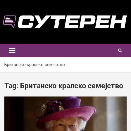
Skip
to
content
Британско кралско семејство
Tag:
Британско кралско семејство