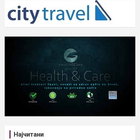
c
h
Најчитани