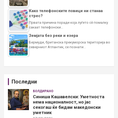
Како телефонските повици ни станаа
стрес?
Првата причина поради која луѓето сè помалку
сакаат телефонски…
Земјата без реки и езера
Бермуди, британска прекуморска територија во
северниот Атлантик, се познати…
Последни
БОЛДИРАНО
Синиша Кашавелски: Уметноста
нема националност, но јас
секогаш ќе бидам македонски
уметник