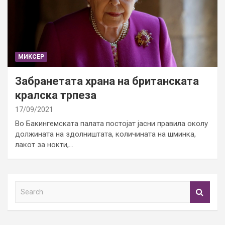
МИКСЕР
Забранетата храна на британската
кралска трпеза
17/09/2021
Во Бакингемската палата постојат јасни правила околу
должината на здолништата, количината на шминка,
лакот за нокти,…
S
e
a
r