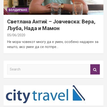
БОЛДИРАНО
Светлана Антиќ – Јовчевска: Вера,
Љуба, Нада и Мамон
05/06/2020
Не мора човекот многу да е умен, особено надарен за
нешто, ако умее да се потпре…
S
e
a
r
c
h