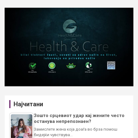
Најчитани
Зошто срцевиот удар кај жените често
останува непрепознаен?
Замислете жена која доаѓа во брза помош
бидејќи чувствува…