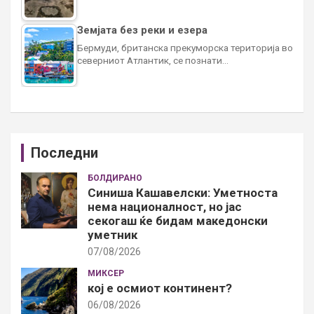
Земјата без реки и езера
Бермуди, британска прекуморска територија во
северниот Атлантик, се познати…
Последни
БОЛДИРАНО
Синиша Кашавелски: Уметноста
нема националност, но јас
секогаш ќе бидам македонски
уметник
07/08/2026
МИКСЕР
кој е осмиот континент?
06/08/2026