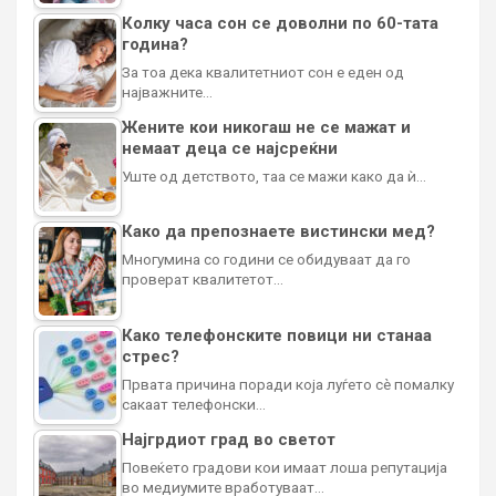
Колку часа сон се доволни по 60-тата
година?
За тоа дека квалитетниот сон е еден од
најважните…
Жените кои никогаш не се мажат и
немаат деца се најсреќни
Уште од детството, таа се мажи како да ѝ…
Како да препознаете вистински мед?
Многумина со години се обидуваат да го
проверат квалитетот…
Како телефонските повици ни станаа
стрес?
Првата причина поради која луѓето сè помалку
сакаат телефонски…
Најгрдиот град во светот
Повеќето градови кои имаат лоша репутација
во медиумите вработуваат…