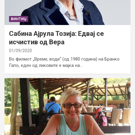
ВИНТИЏ
Сабина Ајрула Тозија: Едвај се
исчистив од Вера
01/09/2020
Во филмот „Време, води“ (од 1980 година) на Бранко
Гапо, еден од ликовите е мајка на…