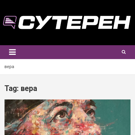
Skip
to
content
вера
Tag:
вера