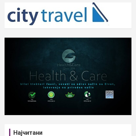
c
h
Најчитани