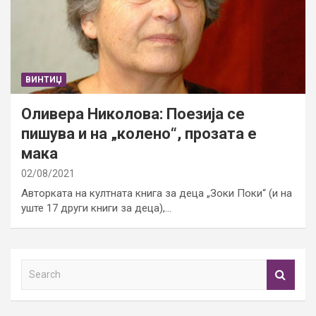
ВИНТИЏ
Оливера Николова: Поезија се
пишува и на „колено“, прозата е
мака
02/08/2021
Авторката на култната книга за деца „Зоки Поки“ (и на
уште 17 други книги за деца),…
S
e
a
r