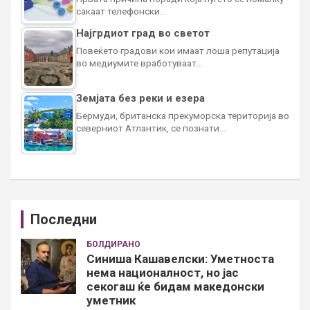
сакаат телефонски…
Најгрдиот град во светот
Повеќето градови кои имаат лоша репутација
во медиумите вработуваат…
Земјата без реки и езера
Бермуди, британска прекуморска територија во
северниот Атлантик, се познати…
Последни
БОЛДИРАНО
Синиша Кашавелски: Уметноста
нема националност, но јас
секогаш ќе бидам македонски
уметник