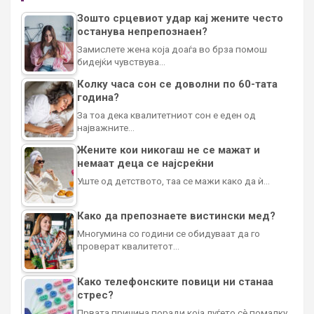
Зошто срцевиот удар кај жените често
останува непрепознаен?
Замислете жена која доаѓа во брза помош
бидејќи чувствува…
Колку часа сон се доволни по 60-тата
година?
За тоа дека квалитетниот сон е еден од
најважните…
Жените кои никогаш не се мажат и
немаат деца се најсреќни
Уште од детството, таа се мажи како да ѝ…
Како да препознаете вистински мед?
Многумина со години се обидуваат да го
проверат квалитетот…
Како телефонските повици ни станаа
стрес?
Првата причина поради која луѓето сè помалку