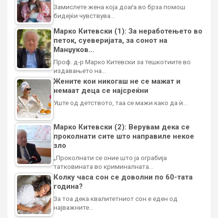
Замислете жена која доаѓа во брза помош
бидејќи чувствува…
Марко Китевски (1): За неработењето во
петок, суеверијата, за сонот на
Манџуков…
Проф. д-р Марко Китевски за тешкотиите во
издавањето на…
Жените кои никогаш не се мажат и
немаат деца се најсреќни
Уште од детството, таа се мажи како да ѝ…
Марко Китевски (2): Верувам дека се
проколнати сите што направиле некое
зло
„Проколнати се оние што ја ограбија
татковината во криминалната…
Колку часа сон се доволни по 60-тата
година?
За тоа дека квалитетниот сон е еден од
најважните…