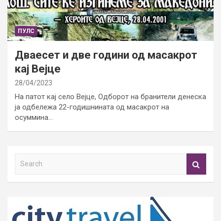
ПУЛС
Дваесет и две години од масакрот
кај Вејце
28/04/2023
На патот кај село Вејце, Одборот на бранители денеска
ја одбележа 22-годишнината од масакрот на
осуммина…
S
e
a
r
c
h