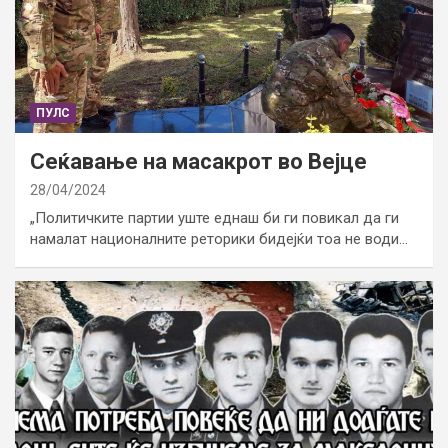
ПУЛС
Сеќавање на масакрот во Вејце
28/04/2024
„Политичките партии уште еднаш би ги повикал да ги
намалат националните реторики бидејќи тоа не води…