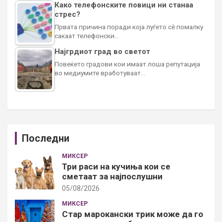
Како телефонските повици ни станаа
стрес?
Првата причина поради која луѓето сè помалку
сакаат телефонски…
Најгрдиот град во светот
Повеќето градови кои имаат лоша репутација
во медиумите вработуваат…
Последни
МИКСЕР
Три раси на кучиња кои се
сметаат за најпослушни
05/08/2026
МИКСЕР
Стар марокански трик може да го