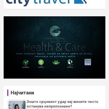
Најчитани
Зошто срцевиот удар кај жените често
останува непрепознаен?