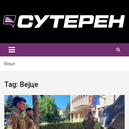
Skip
to
content
Вејце
Tag:
Вејце