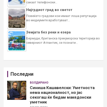
сакаат телефонски…
Најгрдиот град во светот
Повеќето градови кои имаат лоша репутација
во медиумите вработуваат…
Земјата без реки и езера
Бермуди, британска прекуморска територија во
северниот Атлантик, се познати…
Последни
БОЛДИРАНО
Синиша Кашавелски: Уметноста
нема националност, но јас
секогаш ќе бидам македонски
уметник