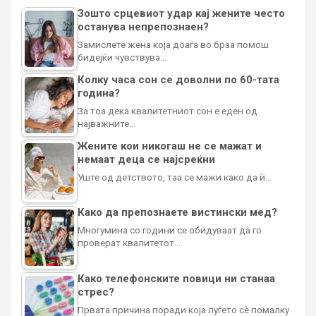
Зошто срцевиот удар кај жените често
останува непрепознаен?
Замислете жена која доаѓа во брза помош
бидејќи чувствува…
Колку часа сон се доволни по 60-тата
година?
За тоа дека квалитетниот сон е еден од
најважните…
Жените кои никогаш не се мажат и
немаат деца се најсреќни
Уште од детството, таа се мажи како да ѝ…
Како да препознаете вистински мед?
Многумина со години се обидуваат да го
проверат квалитетот…
Како телефонските повици ни станаа
стрес?
Првата причина поради која луѓето сè помалку