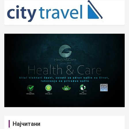
c
h
Најчитани