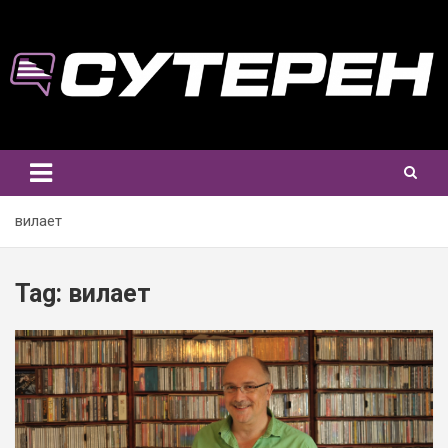
Skip
to
content
вилает
Tag:
вилает