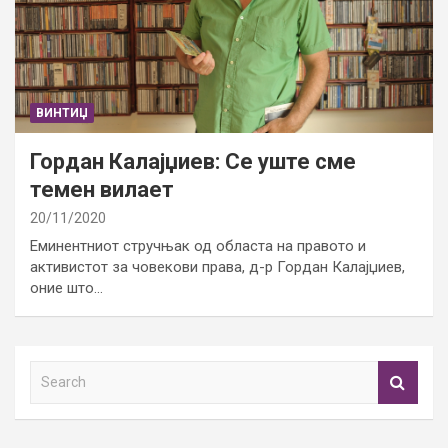
ВИНТИЏ
Гордан Калајџиев: Се уште сме
темен вилает
20/11/2020
Еминентниот стручњак од областа на правото и
активистот за човекови права, д-р Гордан Калајџиев,
оние што…
S
e
a
r