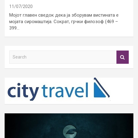
11/07/2020
Мојот главен сведок дека ја зборувам вистината е
мојата сиромаштија. Сократ, грчки филозоф (469 –
399…
S
e
a
r
c
h