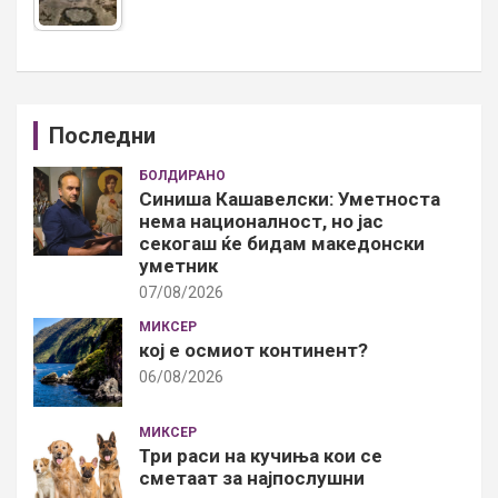
Последни
БОЛДИРАНО
Синиша Кашавелски: Уметноста
нема националност, но јас
секогаш ќе бидам македонски
уметник
07/08/2026
МИКСЕР
кој е осмиот континент?
06/08/2026
МИКСЕР
Три раси на кучиња кои се
сметаат за најпослушни