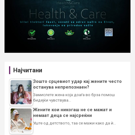
Најчитани
Зошто срцевиот удар кај жените често
останува непрепознаен?
Замислете жена која доаѓа во брза помош
бидејќи чувствува…
Жените кои никогаш не се мажат и
немаат деца се најсреќни
Уште од детството, таа се мажи како да ѝ…