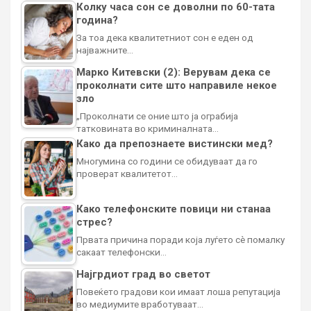
Колку часа сон се доволни по 60-тата
година?
За тоа дека квалитетниот сон е еден од
најважните…
Марко Китевски (2): Верувам дека се
проколнати сите што направиле некое
зло
„Проколнати се оние што ја ограбија
татковината во криминалната…
Како да препознаете вистински мед?
Многумина со години се обидуваат да го
проверат квалитетот…
Како телефонските повици ни станаа
стрес?
Првата причина поради која луѓето сè помалку
сакаат телефонски…
Најгрдиот град во светот
Повеќето градови кои имаат лоша репутација
во медиумите вработуваат…