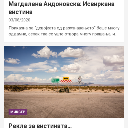
Магдалена Андоновска: Исвиркана
вистина
03/08/2020
Приказна за “девојката од разузнавањето“ беше многу
оддамна, сепак таа се уште отвора многу прашања, и…
МИКСЕР
Рекле за вистината…