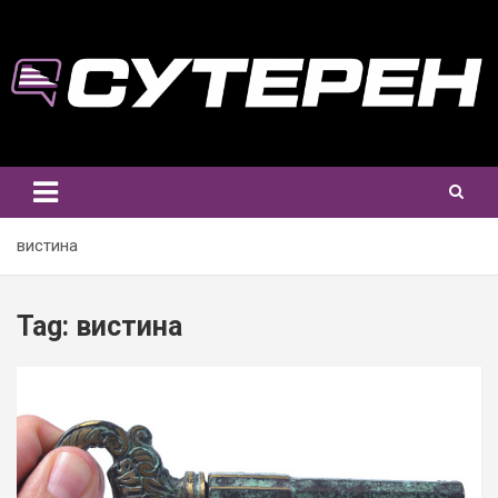
Skip
to
content
вистина
Tag:
вистина