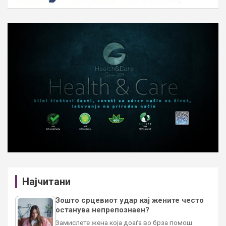
Најчитани
Зошто срцевиот удар кај жените често
останува непрепознаен?
Замислете жена која доаѓа во брза помош