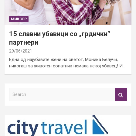
МИКСЕР
15 славни убавици со „грдички“
партнери
29/06/2021
Една од најубавите жени на светот, Моника Белучи,
никогаш за животен сопатник немала некој убавец! И…
S
e
a
r
c
h