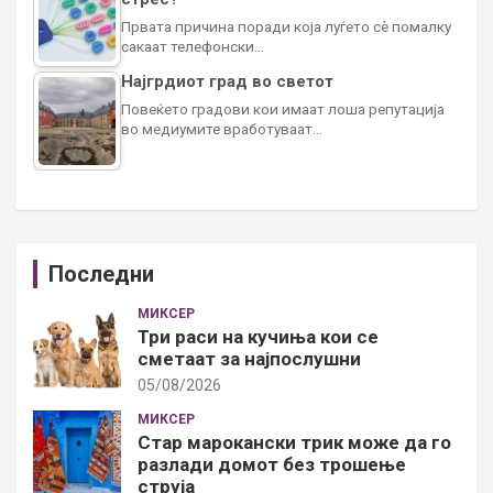
Првата причина поради која луѓето сè помалку
сакаат телефонски…
Најгрдиот град во светот
Повеќето градови кои имаат лоша репутација
во медиумите вработуваат…
Последни
МИКСЕР
Три раси на кучиња кои се
сметаат за најпослушни
05/08/2026
МИКСЕР
Стар марокански трик може да го
разлади домот без трошење
струја