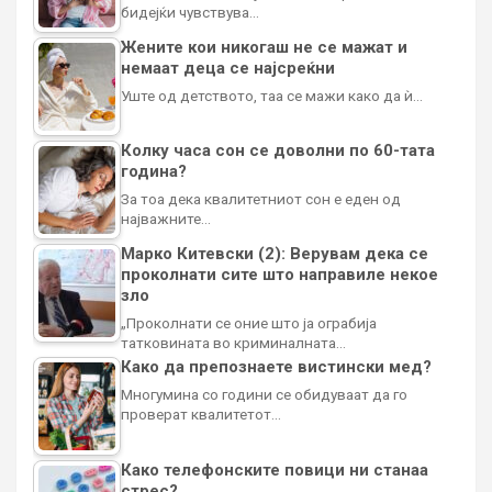
бидејќи чувствува…
Жените кои никогаш не се мажат и
немаат деца се најсреќни
Уште од детството, таа се мажи како да ѝ…
Колку часа сон се доволни по 60-тата
година?
За тоа дека квалитетниот сон е еден од
најважните…
Марко Китевски (2): Верувам дека се
проколнати сите што направиле некое
зло
„Проколнати се оние што ја ограбија
татковината во криминалната…
Како да препознаете вистински мед?
Многумина со години се обидуваат да го
проверат квалитетот…
Како телефонските повици ни станаа
стрес?