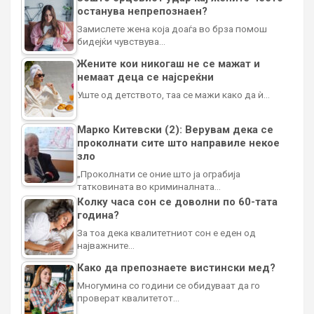
останува непрепознаен?
Замислете жена која доаѓа во брза помош
бидејќи чувствува…
Жените кои никогаш не се мажат и
немаат деца се најсреќни
Уште од детството, таа се мажи како да ѝ…
Марко Китевски (2): Верувам дека се
проколнати сите што направиле некое
зло
„Проколнати се оние што ја ограбија
татковината во криминалната…
Колку часа сон се доволни по 60-тата
година?
За тоа дека квалитетниот сон е еден од
најважните…
Како да препознаете вистински мед?
Многумина со години се обидуваат да го
проверат квалитетот…