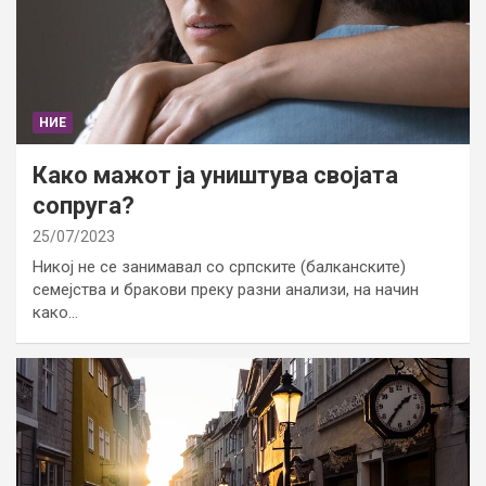
НИЕ
Како мажот ја уништува својата
сопруга?
25/07/2023
Никој не се занимавал со српските (балканските)
семејства и бракови преку разни анализи, на начин
како…