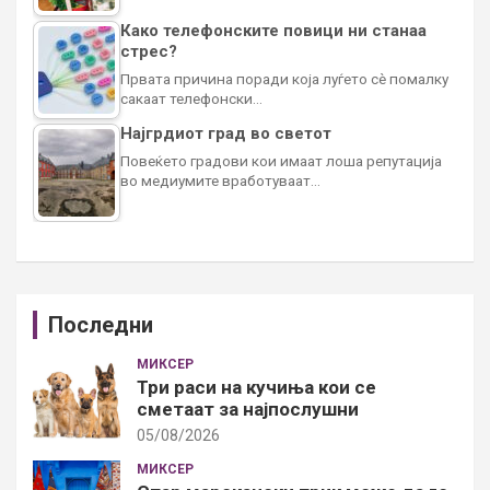
Како телефонските повици ни станаа
стрес?
Првата причина поради која луѓето сè помалку
сакаат телефонски…
Најгрдиот град во светот
Повеќето градови кои имаат лоша репутација
во медиумите вработуваат…
Последни
МИКСЕР
Три раси на кучиња кои се
сметаат за најпослушни
05/08/2026
МИКСЕР