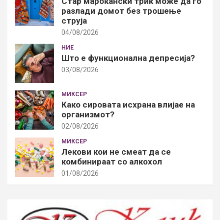
Стар марокански трик може да го
разлади домот без трошење
струја
04/08/2026
НИЕ
Што е функционална депресија?
03/08/2026
МИКСЕР
Како сировата исхрана влијае на
организмот?
02/08/2026
МИКСЕР
Лекови кои не смеат да се
комбинираат со алкохол
01/08/2026