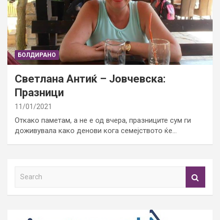
БОЛДИРАНО
Светлана Антиќ – Јовчевска:
Празници
11/01/2021
Откако паметам, а не е од вчера, празниците сум ги
доживувала како денови кога семејството ќе…
S
e
a
r
c