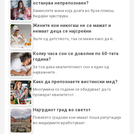
останува непрепознаен?
Замислете жена која доаѓа во брза помош
бидејќи чувствува…
Жените кои никогаш не се мажат и
немаат деца се најсреќни
Уште од детството, таа се мажи како да ѝ…
Колку часа сон се доволни по 60-тата
година?
За тоа дека квалитетниот сон е еден од
најважните…
Како да препознаете вистински мед?
Многумина со години се обидуваат да го
проверат квалитетот…
Најгрдиот град во светот
Повеќето градови кои имаат лоша репутација
во медиумите вработуваат…