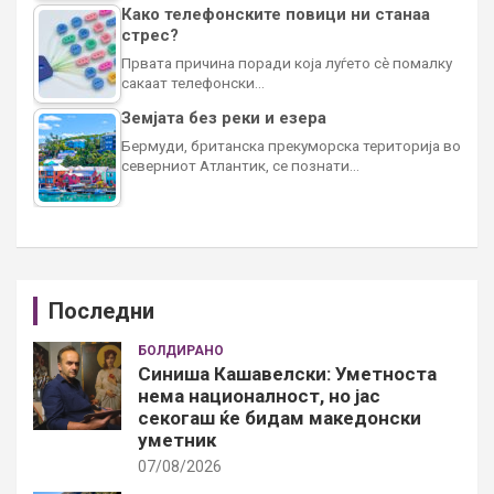
Како телефонските повици ни станаа
стрес?
Првата причина поради која луѓето сè помалку
сакаат телефонски…
Земјата без реки и езера
Бермуди, британска прекуморска територија во
северниот Атлантик, се познати…
Последни
БОЛДИРАНО
Синиша Кашавелски: Уметноста
нема националност, но јас
секогаш ќе бидам македонски
уметник
07/08/2026