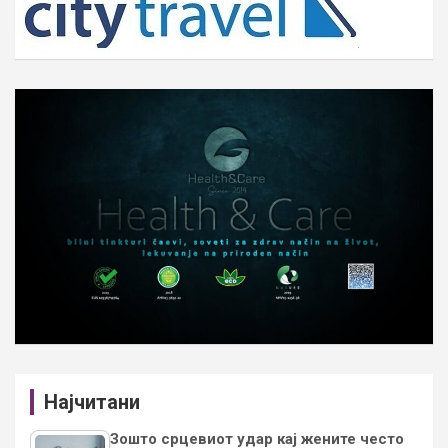
Најчитани
Зошто срцевиот удар кај жените често