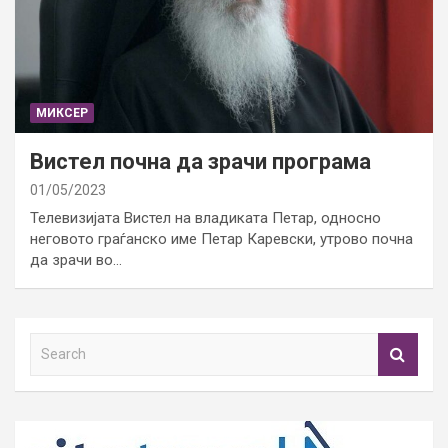
МИКСЕР
Вистел почна да зрачи програма
01/05/2023
Телевизијата Вистел на владиката Петар, односно
неговото граѓанско име Петар Каревски, утрово почна
да зрачи во…
S
e
a
r
c
h