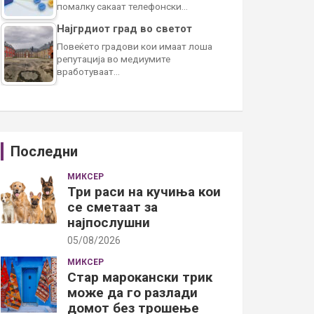
помалку сакаат телефонски…
Најгрдиот град во светот
Повеќето градови кои имаат лоша
репутација во медиумите
вработуваат…
Последни
МИКСЕР
Три раси на кучиња кои
се сметаат за
најпослушни
05/08/2026
МИКСЕР
Стар марокански трик
може да го разлади
домот без трошење