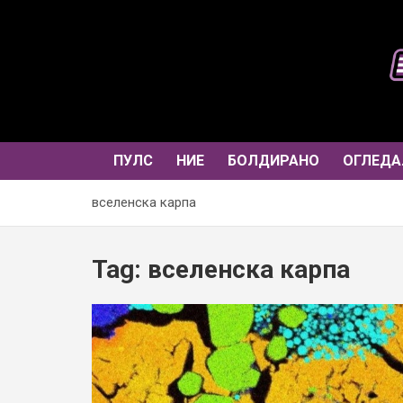
Skip
to
content
ПУЛС
НИЕ
БОЛДИРАНО
ОГЛЕДА
вселенска карпа
Tag:
вселенска карпа