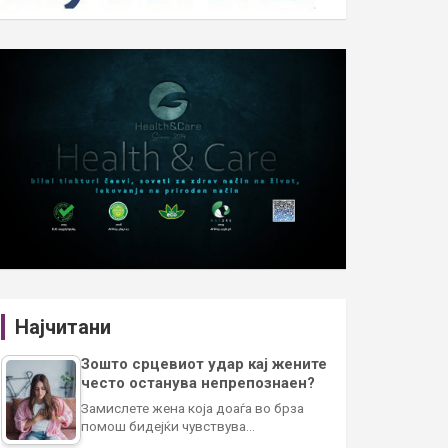
Најчитани
Зошто срцевиот удар кај жените
често останува непрепознаен?
Замислете жена која доаѓа во брза
помош бидејќи чувствува…