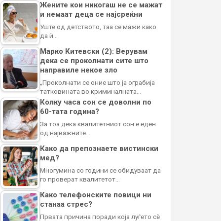
Жените кои никогаш не се мажат
и немаат деца се најсреќни
Уште од детството, таа се мажи како
да ѝ…
Марко Китевски (2): Верувам
дека се проколнати сите што
направиле некое зло
„Проколнати се оние што ја ограбија
татковината во криминалната…
Колку часа сон се доволни по
60-тата година?
За тоа дека квалитетниот сон е еден
од најважните…
Како да препознаете вистински
мед?
Многумина со години се обидуваат да
го проверат квалитетот…
Како телефонските повици ни
станаа стрес?
Првата причина поради која луѓето сè