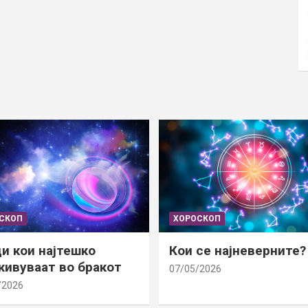
СКОП
ХОРОСКОП
и кои најтешко
Кои се најневерните?
ивуваат во бракот
07/05/2026
/2026