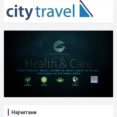
c
h
Најчитани