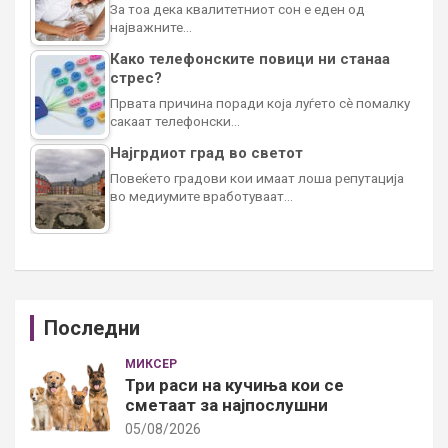
За тоа дека квалитетниот сон е еден од
најважните…
Како телефонските повици ни станаа
стрес?
Првата причина поради која луѓето сè помалку
сакаат телефонски…
Најгрдиот град во светот
Повеќето градови кои имаат лоша репутација
во медиумите вработуваат…
Последни
МИКСЕР
Три раси на кучиња кои се
сметаат за најпослушни
05/08/2026