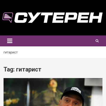
Skip
to
content
гитарист
Tag:
гитарист