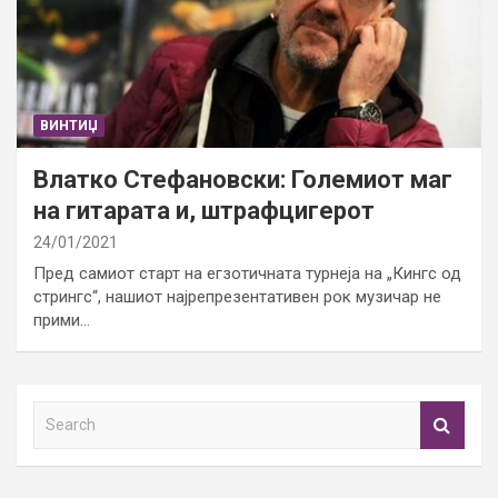
ВИНТИЏ
Влатко Стефановски: Големиот маг
на гитарата и, штрафцигерот
24/01/2021
Пред самиот старт на егзотичната турнеја на „Кингс од
стрингс“, нашиот најрепрезентативен рок музичар не
прими…
S
e
a
r