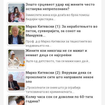
Зошто срцевиот удар кај жените често
останува непрепознаен?
Замислете жена која доаѓа во брза помош
бидејќи чувствува…
Марко Китевски (1): За неработењето во
петок, суеверијата, за сонот на
Манџуков…
Проф. д-р Марко Китевски за тешкотиите во
издавањето на…
Жените кои никогаш не се мажат и
немаат деца се најсреќни
Уште од детството, таа се мажи како да ѝ…
Марко Китевски (2): Верувам дека се
проколнати сите што направиле некое
зло
„Проколнати се оние што ја ограбија
татковината во криминалната…
Колку часа сон се доволни по 60-тата
година?