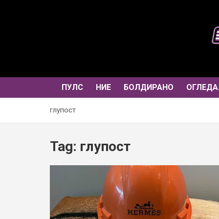
Skip
to
content
ПУЛС
НИЕ
БОЛДИРАНО
ОГЛЕДА
глупост
Tag:
глупост