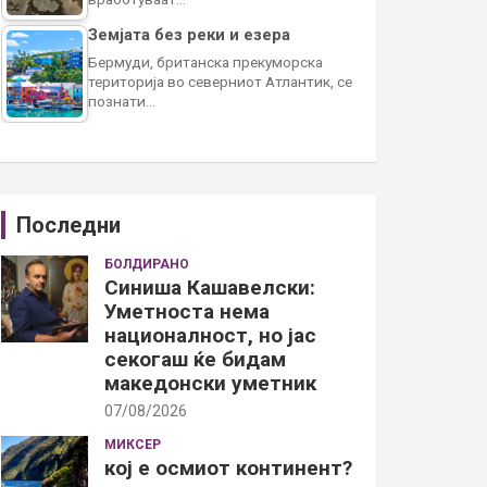
Земјата без реки и езера
Бермуди, британска прекуморска
територија во северниот Атлантик, се
познати…
Последни
БОЛДИРАНО
Синиша Кашавелски:
Уметноста нема
националност, но јас
секогаш ќе бидам
македонски уметник
07/08/2026
МИКСЕР
кој е осмиот континент?