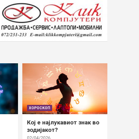
ХОРОСКОП
Кој е најлукавиот знак во
зодијакот?
02/04/2026