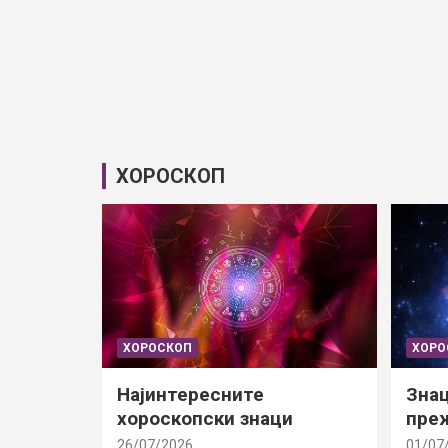
ХОРОСКОП
ХОРОСКОП
ХОРО
Најинтересните
Знац
хороскопски знаци
преж
26/07/2026
01/07