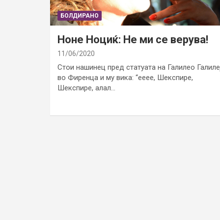
БОЛДИРАНО
Ноне Ноциќ: Не ми се верува!
11/06/2020
Стои нашинец пред статуата на Галилео Галиле
во Фиренца и му вика: “ееее, Шекспире,
Шекспире, алал…