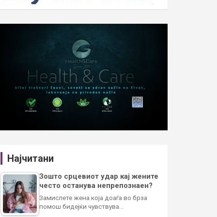
Најчитани
Зошто срцевиот удар кај жените
често останува непрепознаен?
Замислете жена која доаѓа во брза
помош бидејќи чувствува…