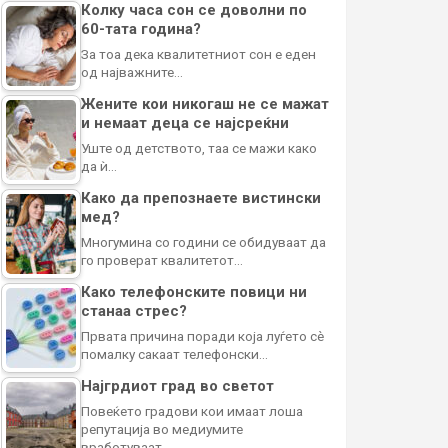
Колку часа сон се доволни по
60-тата година?
За тоа дека квалитетниот сон е еден
од најважните…
Жените кои никогаш не се мажат
и немаат деца се најсреќни
Уште од детството, таа се мажи како
да ѝ…
Како да препознаете вистински
мед?
Многумина со години се обидуваат да
го проверат квалитетот…
Како телефонските повици ни
станаа стрес?
Првата причина поради која луѓето сè
помалку сакаат телефонски…
Најгрдиот град во светот
Повеќето градови кои имаат лоша
репутација во медиумите
вработуваат…