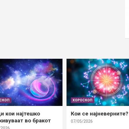
СКОП
ХОРОСКОП
и кои најтешко
Кои се најневерните?
ивуваат во бракот
07/05/2026
/2026