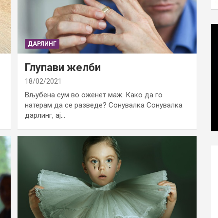
ДАРЛИНГ
Глупави желби
18/02/2021
Вљубена сум во оженет маж. Како да го
натерам да се разведе? Сонувалка Сонувалка
дарлинг, ај…