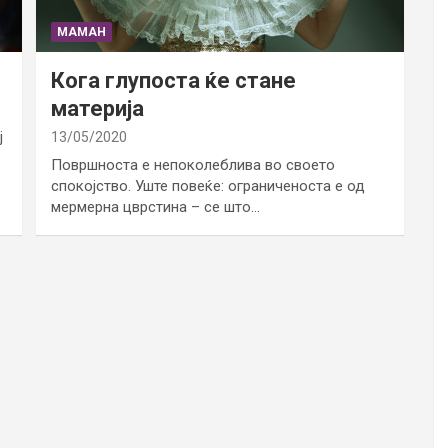
МАМАН
Кога глупоста ќе стане
материја
ј
13/05/2020
Површноста е непоколеблива во своето
спокојство. Уште повеќе: ограниченоста е од
мермерна цврстина – се што…