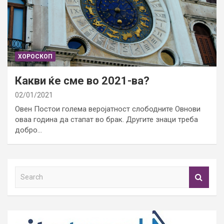
ХОРОСКОП
Какви ќе сме во 2021-ва?
02/01/2021
Овен Постои голема веројатност слободните Овнови
оваа година да стапат во брак. Другите знаци треба
добро…
S
e
a
r
c
h