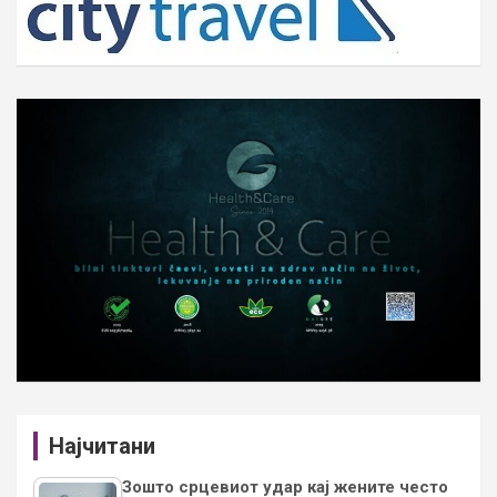
Најчитани
Зошто срцевиот удар кај жените често