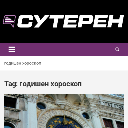
Skip
to
content
годишен хороскоп
Tag:
годишен хороскоп