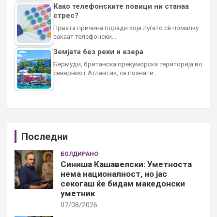
Како телефонските повици ни станаа
стрес?
Првата причина поради која луѓето сè помалку
сакаат телефонски…
Земјата без реки и езера
Бермуди, британска прекуморска територија во
северниот Атлантик, се познати…
Последни
БОЛДИРАНО
Синиша Кашавелски: Уметноста
нема националност, но јас
секогаш ќе бидам македонски
уметник
07/08/2026