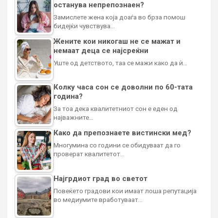
останува непрепознаен?
Замислете жена која доаѓа во брза помош
бидејќи чувствува…
Жените кои никогаш не се мажат и
немаат деца се најсреќни
Уште од детството, таа се мажи како да ѝ…
Колку часа сон се доволни по 60-тата
година?
За тоа дека квалитетниот сон е еден од
најважните…
Како да препознаете вистински мед?
Многумина со години се обидуваат да го
проверат квалитетот…
Најгрдиот град во светот
Повеќето градови кои имаат лоша репутација
во медиумите вработуваат…