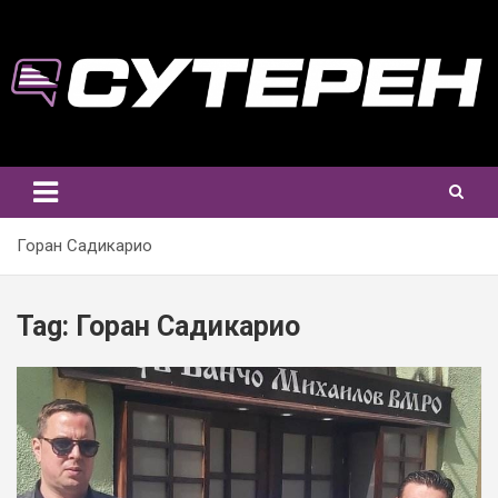
Skip
to
content
Горан Садикарио
Tag:
Горан Садикарио