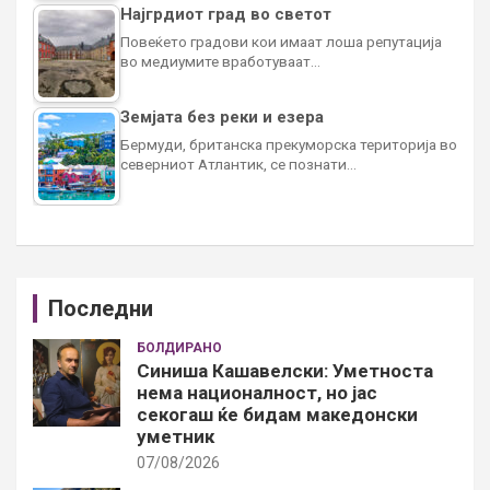
Најгрдиот град во светот
Повеќето градови кои имаат лоша репутација
во медиумите вработуваат…
Земјата без реки и езера
Бермуди, британска прекуморска територија во
северниот Атлантик, се познати…
Последни
БОЛДИРАНО
Синиша Кашавелски: Уметноста
нема националност, но јас
секогаш ќе бидам македонски
уметник
07/08/2026