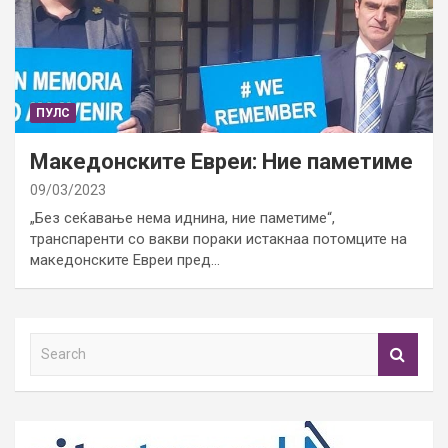
ПУЛС
Македонските Евреи: Ние паметиме
09/03/2023
„Без сеќавање нема иднина, ние паметиме“,
транспаренти со вакви пораки истакнаа потомците на
македонските Евреи пред…
S
e
a
r
c
h