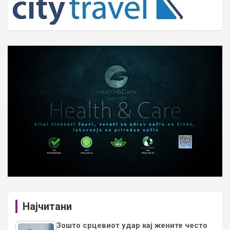
Најчитани
Зошто срцевиот удар кај жените често