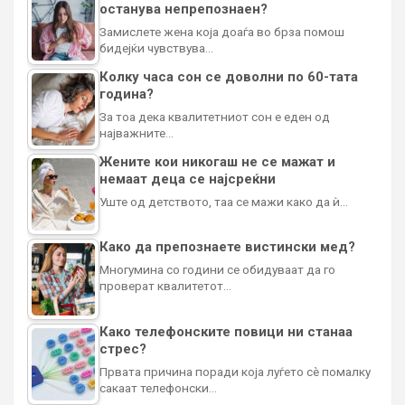
останува непрепознаен?
Замислете жена која доаѓа во брза помош
бидејќи чувствува…
Колку часа сон се доволни по 60-тата
година?
За тоа дека квалитетниот сон е еден од
најважните…
Жените кои никогаш не се мажат и
немаат деца се најсреќни
Уште од детството, таа се мажи како да ѝ…
Како да препознаете вистински мед?
Многумина со години се обидуваат да го
проверат квалитетот…
Како телефонските повици ни станаа
стрес?
Првата причина поради која луѓето сè помалку
сакаат телефонски…