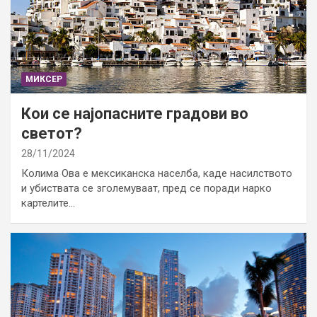
МИКСЕР
Кои се најопасните градови во
светот?
28/11/2024
Колима Ова е мексиканска населба, каде насилството
и убиствата се зголемуваат, пред се поради нарко
картелите…