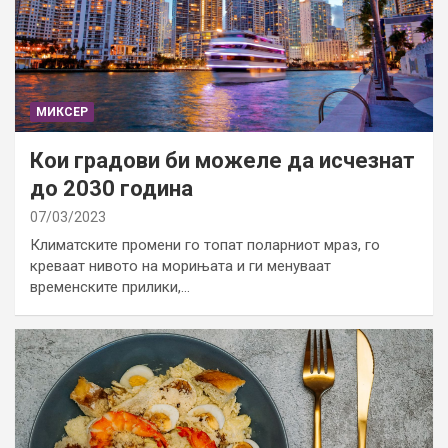
МИКСЕР
Кои градови би можеле да исчезнат
до 2030 година
07/03/2023
Климатските промени го топат поларниот мраз, го
креваат нивото на морињата и ги менуваат
временските прилики,…