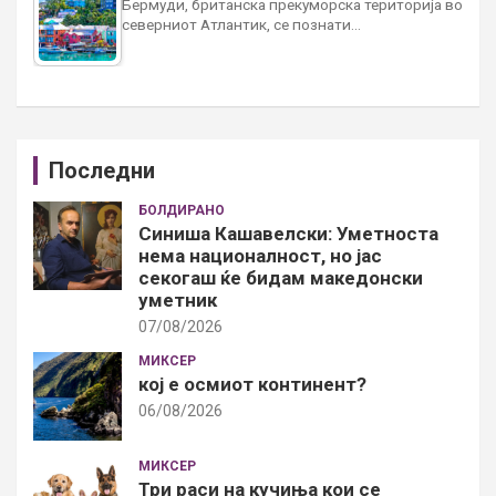
Бермуди, британска прекуморска територија во
северниот Атлантик, се познати…
Последни
БОЛДИРАНО
Синиша Кашавелски: Уметноста
нема националност, но јас
секогаш ќе бидам македонски
уметник
07/08/2026
МИКСЕР
кој е осмиот континент?
06/08/2026
МИКСЕР
Три раси на кучиња кои се