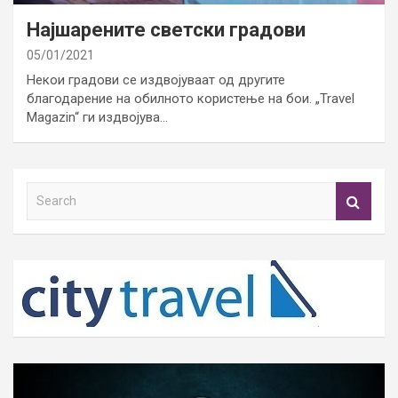
Најшарените светски градови
05/01/2021
Некои градови се издвојуваат од другите
благодарение на обилното користење на бои. „Travel
Magazin“ ги издвојува…
S
e
a
r
c
h