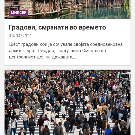
МИКСЕР
Градови, смрзнати во времето
13/04/2021
Шест градови кои ја сочувале својата средновековна
архитектура… Пиодао, Португалија Сместен во
централниот дел на државата,…