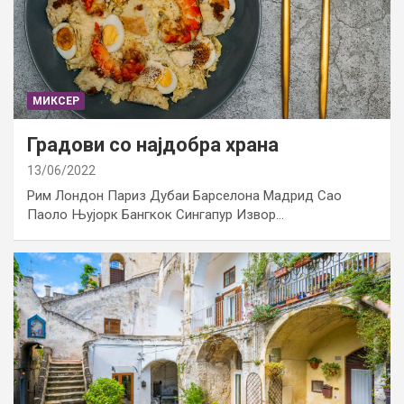
МИКСЕР
Градови со најдобра храна
13/06/2022
Рим Лондон Париз Дубаи Барселона Мадрид Сао
Паоло Њујорк Бангкок Сингапур Извор…