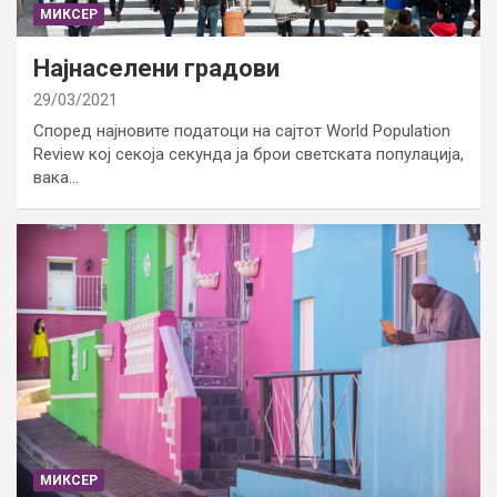
МИКСЕР
Најнаселени градови
29/03/2021
Според најновите податоци на сајтот World Population
Review кој секоја секунда ја брои светската популација,
вака…
МИКСЕР