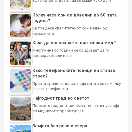
Уште од детството, таа се мажи како да ѝ…
Колку часа сон се доволни по 60-тата
година?
За тоа дека квалитетниот сон е еден од
најважните…
Како да препознаете вистински мед?
Многумина со години се обидуваат да го
проверат квалитетот…
Како телефонските повици ни станаа
стрес?
Првата причина поради која луѓето сè помалку
сакаат телефонски…
Најгрдиот град во светот
Повеќето градови кои имаат лоша репутација
во медиумите вработуваат…
Земјата без реки и езера