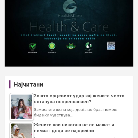
Најчитани
Зошто срцевиот удар кај жените често
останува непрепознаен?
Замислете жена која доаѓа во брза помош
бидејќи чувствува…
Жените кои никогаш не се мажат и
немаат деца се најсреќни