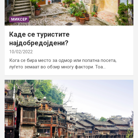
МИКСЕР
Каде се туристите
најдобредојдени?
10/02/2022
Кога се бира место за одмор или попатна посета,
луѓето земаат во обзир многу фактори. Тоа…