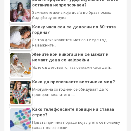
останува непрепознаен?
Замислете жена која доаѓа во брза помош
бидејќи чувствува…
Колку часа сон се доволни по 60-тата
година?
За тоа дека квалитетниот сон е еден од
најважните…
Жените кои никогаш не се мажат и
немаат деца се најсреќни
Уште од детството, таа се мажи како да ѝ…
Како да препознаете вистински мед?
Многумина со години се обидуваат да го
проверат квалитетот…
Како телефонските повици ни станаа
стрес?
Првата причина поради која луѓето сè помалку
сакаат телефонски…