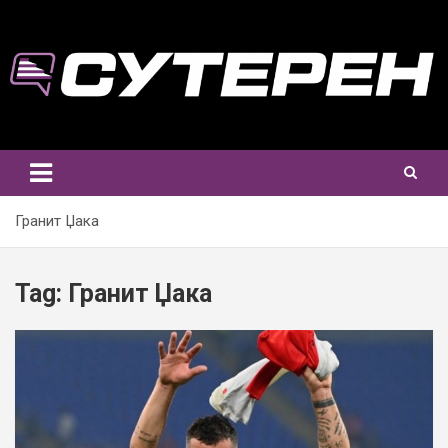
Skip
to
content
Гранит Џака
Tag:
Гранит Џака