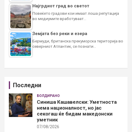
Најгрдиот град во светот
Повеќето градови кои имаат лоша репутација
во медиумите вработуваат…
Земјата без реки и езера
Бермуди, британска прекуморска територија во
северниот Атлантик, се познати…
Последни
БОЛДИРАНО
Синиша Кашавелски: Уметноста
нема националност, но јас
секогаш ќе бидам македонски
уметник
07/08/2026