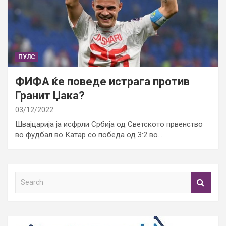
ПУЛС
ФИФА ќе поведе истрага против
Гранит Џака?
03/12/2022
Швајцарија ја исфрли Србија од Светското првенство
во фудбал во Катар со победа од 3:2 во…
S
e
a
r
c