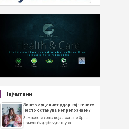
Најчитани
Зошто срцевиот удар кај жените
често останува непрепознаен?
Замислете жена која доаѓа во брза
помош бидејќи чувствува…