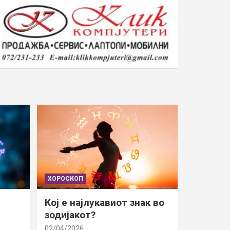
ХОРОСКОП
Кој е најлукавиот знак во
зодијакот?
02/04/2026