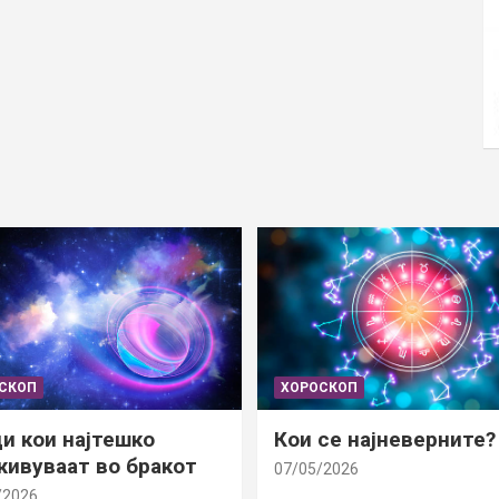
СКОП
ХОРОСКОП
и кои најтешко
Кои се најневерните?
ивуваат во бракот
07/05/2026
/2026