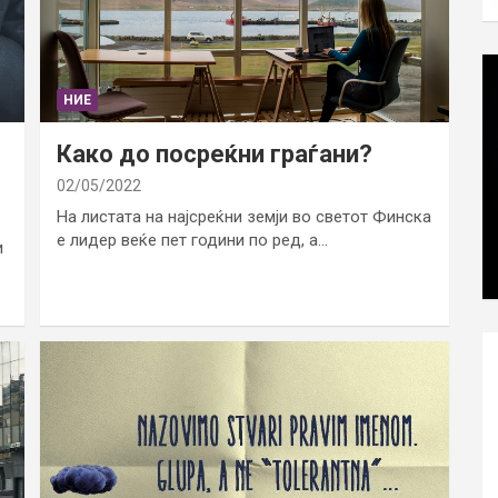
НИЕ
Како до посреќни граѓани?
02/05/2022
На листата на најсреќни земји во светот Финска
е лидер веќе пет години по ред, а…
и