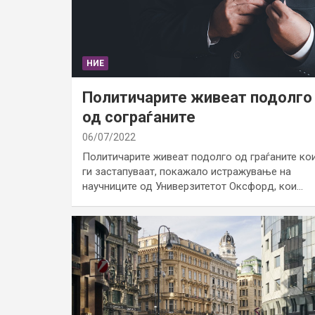
НИЕ
Политичарите живеат подолго
од сограѓаните
06/07/2022
Политичарите живеат подолго од граѓаните ко
ги застапуваат, покажало истражување на
научниците од Универзитетот Оксфорд, кои…