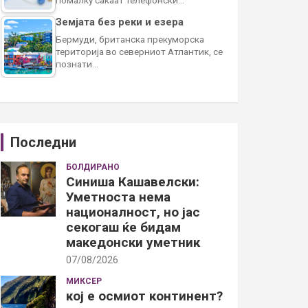
Земјата без реки и езера
Бермуди, британска прекуморска
територија во северниот Атлантик, се
познати…
Последни
БОЛДИРАНО
Синиша Кашавелски:
Уметноста нема
националност, но јас
секогаш ќе бидам
македонски уметник
07/08/2026
МИКСЕР
кој е осмиот континент?