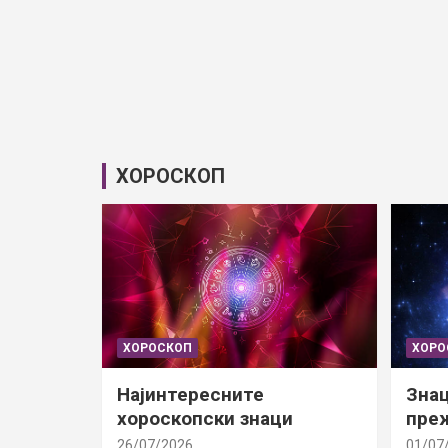
ХОРОСКОП
ХОРОСКОП
ХОРО
Најинтересните
Знац
хороскопски знаци
преж
26/07/2026
01/07