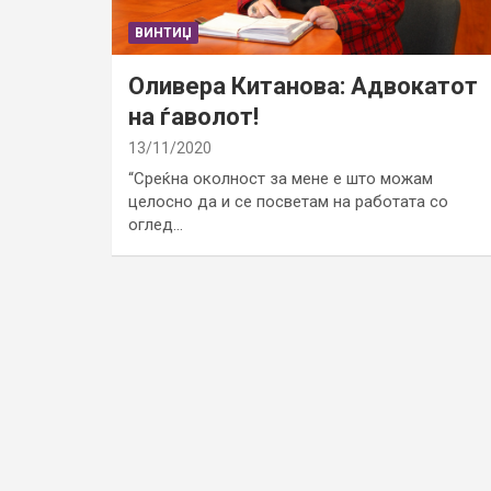
ВИНТИЏ
Оливера Китанова: Адвокатот
на ѓаволот!
13/11/2020
“Среќна околност за мене е што можам
целосно да и се посветам на работата со
оглед…