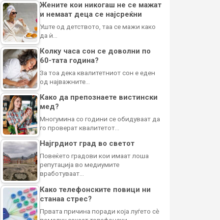
Жените кои никогаш не се мажат
и немаат деца се најсреќни
Уште од детството, таа се мажи како
да ѝ…
Колку часа сон се доволни по
60-тата година?
За тоа дека квалитетниот сон е еден
од најважните…
Како да препознаете вистински
мед?
Многумина со години се обидуваат да
го проверат квалитетот…
Најгрдиот град во светот
Повеќето градови кои имаат лоша
репутација во медиумите
вработуваат…
Како телефонските повици ни
станаа стрес?
Првата причина поради која луѓето сè
помалку сакаат телефонски…