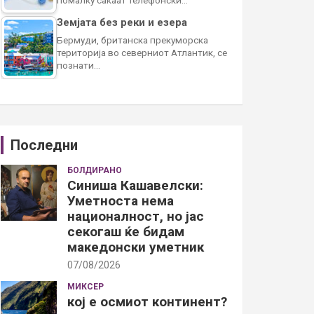
Земјата без реки и езера
Бермуди, британска прекуморска
територија во северниот Атлантик, се
познати…
Последни
БОЛДИРАНО
Синиша Кашавелски:
Уметноста нема
националност, но јас
секогаш ќе бидам
македонски уметник
07/08/2026
МИКСЕР
кој е осмиот континент?