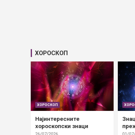
ХОРОСКОП
ХОРОСКОП
ХОРО
Најинтересните
Знац
хороскопски знаци
преж
26/07/2026
01/07