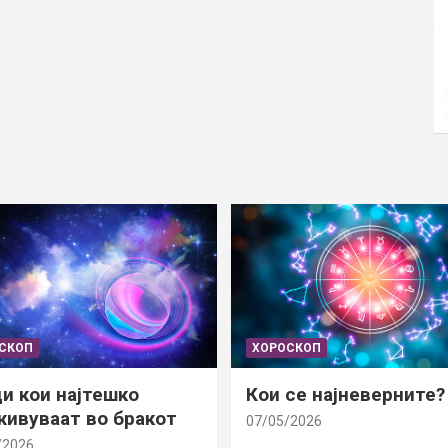
СКОП
ХОРОСКОП
и кои најтешко
Кои се најневерните?
ивуваат во бракот
07/05/2026
/2026