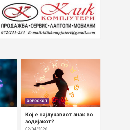
ХОРОСКОП
Кој е најлукавиот знак во
зодијакот?
02/04/2026