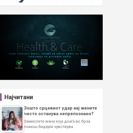
Најчитани
Зошто срцевиот удар кај жените
често останува непрепознаен?
Замислете жена која доаѓа во брза
помош бидејќи чувствува…