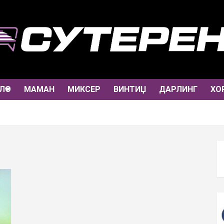
ЛО
МАМАН
МИКСЕР
ВИНТИЏ
ДАРЛИНГ
ХО