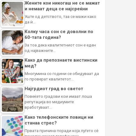
Жените кои никогаш не се мажат
и немаат деца се најсреќни
Уште од детството, таа се мажи како
да ѝ…
Колку часа сон се доволни по
60-тата година?
За тоа дека квалитетниот сон е еден
од најважните…
Како да препознаете вистински
мед?
Многумина со години се обидуваат да
го проверат квалитетот…
Најгрдиот град во светот
Повеќето градови кои имаат лоша
репутација во медиумите
вработуваат…
Како телефонските повици ни
станаа стрес?
Првата причина поради која луѓето сè
помалку сакаат телефонски…