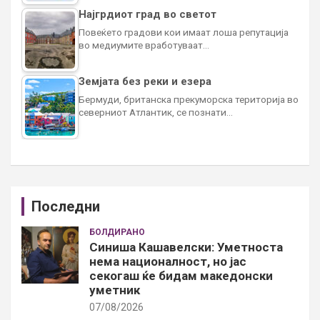
Најгрдиот град во светот
Повеќето градови кои имаат лоша репутација
во медиумите вработуваат…
Земјата без реки и езера
Бермуди, британска прекуморска територија во
северниот Атлантик, се познати…
Последни
БОЛДИРАНО
Синиша Кашавелски: Уметноста
нема националност, но јас
секогаш ќе бидам македонски
уметник
07/08/2026