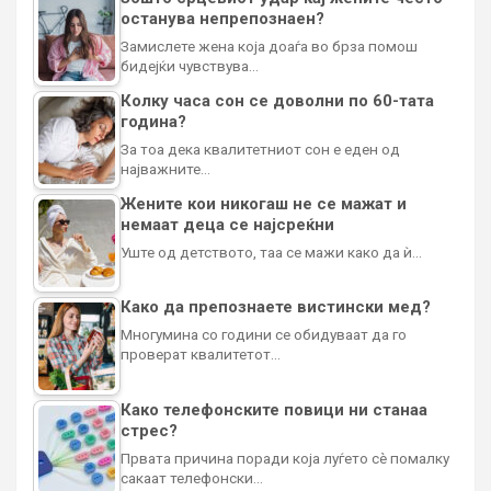
останува непрепознаен?
Замислете жена која доаѓа во брза помош
бидејќи чувствува…
Колку часа сон се доволни по 60-тата
година?
За тоа дека квалитетниот сон е еден од
најважните…
Жените кои никогаш не се мажат и
немаат деца се најсреќни
Уште од детството, таа се мажи како да ѝ…
Како да препознаете вистински мед?
Многумина со години се обидуваат да го
проверат квалитетот…
Како телефонските повици ни станаа
стрес?
Првата причина поради која луѓето сè помалку
сакаат телефонски…