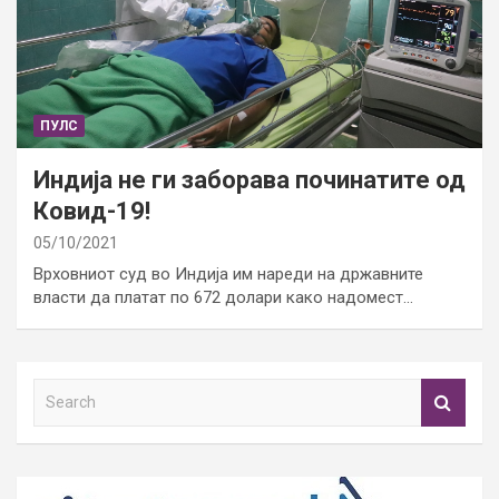
ПУЛС
Индија не ги заборава починатите од
Ковид-19!
05/10/2021
Врховниот суд во Индија им нареди на државните
власти да платат по 672 долари како надомест…
S
e
a
r
c