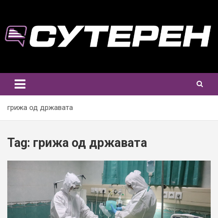
Skip
to
content
грижа од државата
Tag:
грижа од државата