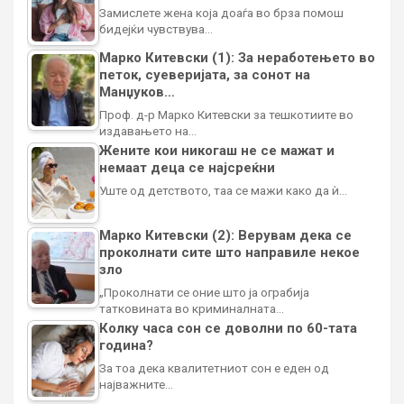
Замислете жена која доаѓа во брза помош
бидејќи чувствува…
Марко Китевски (1): За неработењето во
петок, суеверијата, за сонот на
Манџуков…
Проф. д-р Марко Китевски за тешкотиите во
издавањето на…
Жените кои никогаш не се мажат и
немаат деца се најсреќни
Уште од детството, таа се мажи како да ѝ…
Марко Китевски (2): Верувам дека се
проколнати сите што направиле некое
зло
„Проколнати се оние што ја ограбија
татковината во криминалната…
Колку часа сон се доволни по 60-тата
година?
За тоа дека квалитетниот сон е еден од
најважните…