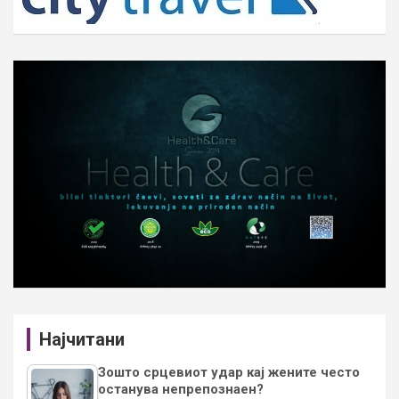
Најчитани
Зошто срцевиот удар кај жените често
останува непрепознаен?