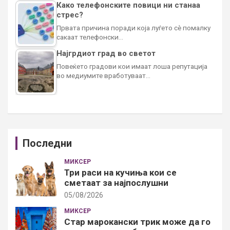
Како телефонските повици ни станаа
стрес?
Првата причина поради која луѓето сè помалку
сакаат телефонски…
Најгрдиот град во светот
Повеќето градови кои имаат лоша репутација
во медиумите вработуваат…
Последни
МИКСЕР
Три раси на кучиња кои се
сметаат за најпослушни
05/08/2026
МИКСЕР
Стар марокански трик може да го