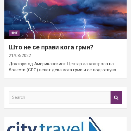
НИЕ
Што не се прави кога грми?
21/08/2022
Доктори од Американскиот Центар за контрола на
болести (CDC) велат дека кога грми и се подготвува…
S
e
a
r
c
h