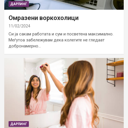
ДАРЛИНГ
Омразени воркохолици
11/02/2024
Си ја сакам работата и сум и посветена максимално.
Меѓутоа забележувам дека колегите не гледаат
добронамерно…
ДАРЛИНГ