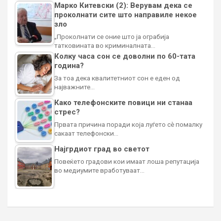
Марко Китевски (2): Верувам дека се
проколнати сите што направиле некое
зло
„Проколнати се оние што ја ограбија
татковината во криминалната…
Колку часа сон се доволни по 60-тата
година?
За тоа дека квалитетниот сон е еден од
најважните…
Како телефонските повици ни станаа
стрес?
Првата причина поради која луѓето сè помалку
сакаат телефонски…
Најгрдиот град во светот
Повеќето градови кои имаат лоша репутација
во медиумите вработуваат…