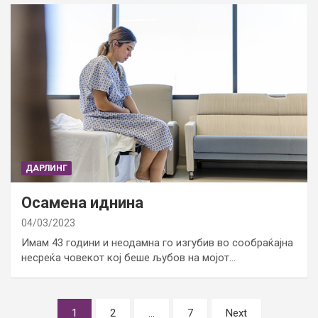
ДАРЛИНГ
Осамена иднина
04/03/2023
Имам 43 години и неодамна го изгубив во сообраќајна
несреќа човекот кој беше љубов на мојот…
Posts
1
2
…
7
Next