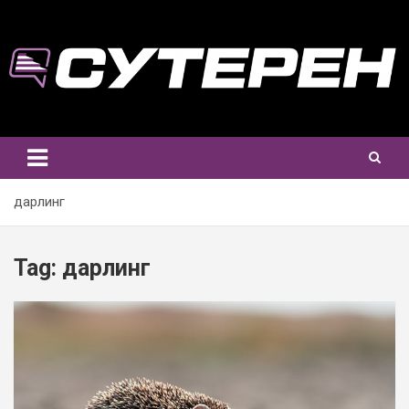
Skip
to
content
дарлинг
Tag:
дарлинг