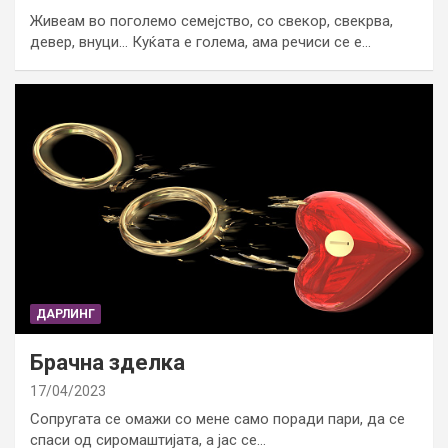
Живеам во поголемо семејство, со свекор, свекрва,
девер, внуци… Куќата е голема, ама речиси се е…
ДАРЛИНГ
Брачна зделка
17/04/2023
Сопругата се омажи со мене само поради пари, да се
спаси од сиромаштијата, а јас се…