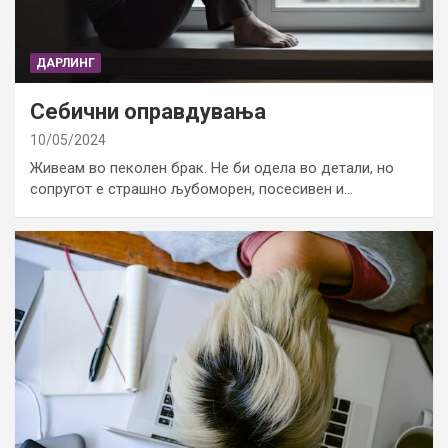
ДАРЛИНГ
Себични оправдувања
10/05/2024
Живеам во пеколен брак. Не би одела во детали, но
сопругот е страшно љубоморен, посесивен и…