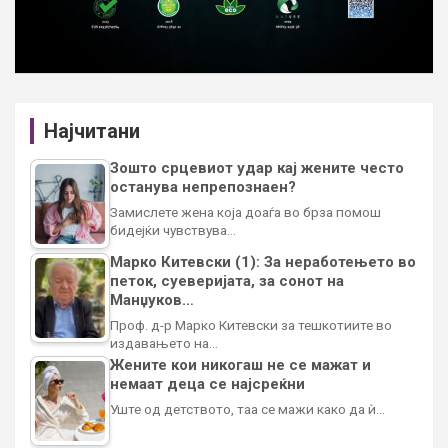
Најчитани
Зошто срцевиот удар кај жените често
останува непрепознаен?
Замислете жена која доаѓа во брза помош
бидејќи чувствува…
Марко Китевски (1): За неработењето во
петок, суеверијата, за сонот на
Манџуков…
Проф. д-р Марко Китевски за тешкотиите во
издавањето на…
Жените кои никогаш не се мажат и
немаат деца се најсреќни
Уште од детството, таа се мажи како да ѝ…