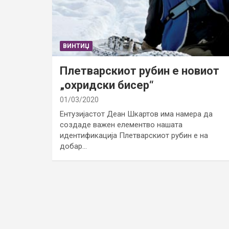
ВИНТИЏ
Плетварскиот рубин е новиот
„охридски бисер“
01/03/2020
Ентузијастот Деан Шкартов има намера да
создаде важен елементво нашата
идентификација Плетварскиот рубин е на
добар…