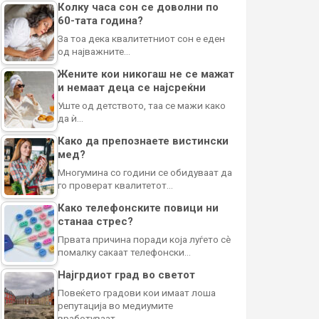
Колку часа сон се доволни по
60-тата година?
За тоа дека квалитетниот сон е еден
од најважните…
Жените кои никогаш не се мажат
и немаат деца се најсреќни
Уште од детството, таа се мажи како
да ѝ…
Како да препознаете вистински
мед?
Многумина со години се обидуваат да
го проверат квалитетот…
Како телефонските повици ни
станаа стрес?
Првата причина поради која луѓето сè
помалку сакаат телефонски…
Најгрдиот град во светот
Повеќето градови кои имаат лоша
репутација во медиумите
вработуваат…