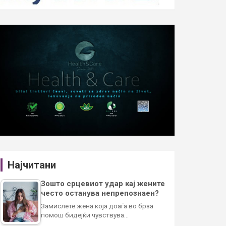
Најчитани
Зошто срцевиот удар кај жените
често останува непрепознаен?
Замислете жена која доаѓа во брза
помош бидејќи чувствува…