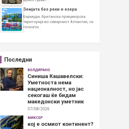
Земјата без реки и езера
Бермуди, британска прекуморска
територија во северниот Атлантик, се
познати…
Последни
БОЛДИРАНО
Синиша Кашавелски:
Уметноста нема
националност, но јас
секогаш ќе бидам
македонски уметник
07/08/2026
МИКСЕР
кој е осмиот континент?