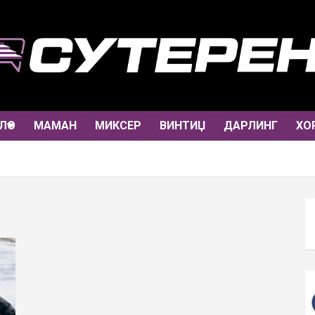
ЛО
МАМАН
МИКСЕР
ВИНТИЏ
ДАРЛИНГ
ХО