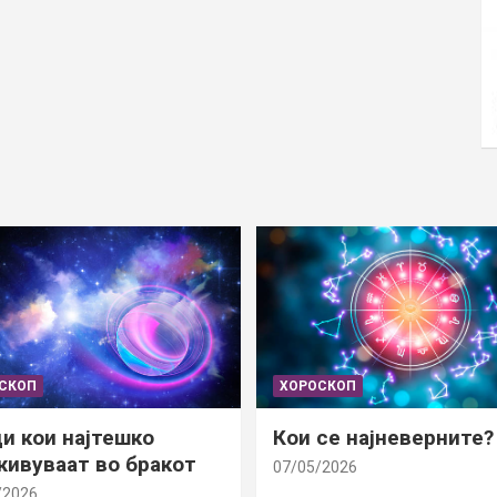
СКОП
ХОРОСКОП
и кои најтешко
Кои се најневерните?
ивуваат во бракот
07/05/2026
/2026