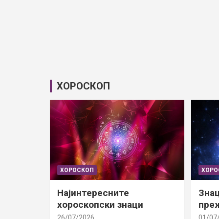
ХОРОСКОП
ХОРОСКОП
ХОРО
Најинтересните
Знац
хороскопски знаци
преж
26/07/2026
01/07