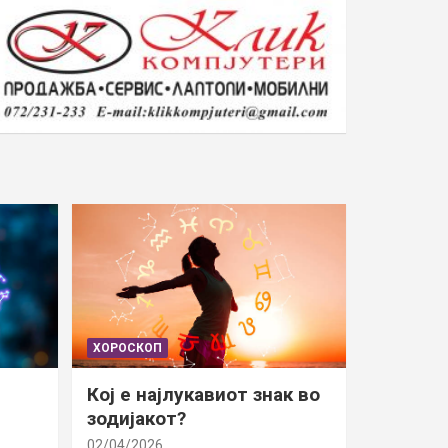
ХОРОСКОП
Кој е најлукавиот знак во
зодијакот?
02/04/2026