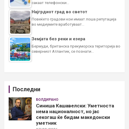
сакаат телефонски…
Најгрдиот град во светот
Повеќето градови кои имаат лоша репутација
во медиумите вработуваат…
Земјата без реки и езера
Бермуди, британска прекуморска територија во
северниот Атлантик, се познати…
Последни
БОЛДИРАНО
Синиша Кашавелски: Уметноста
нема националност, но јас
секогаш ќе бидам македонски
уметник