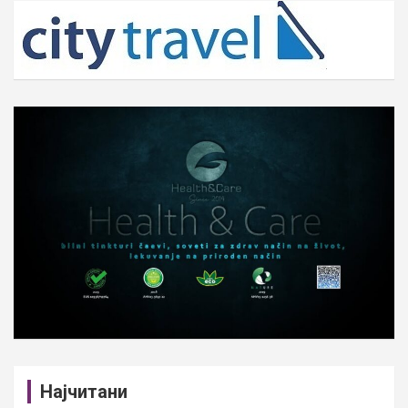
c
h
Најчитани