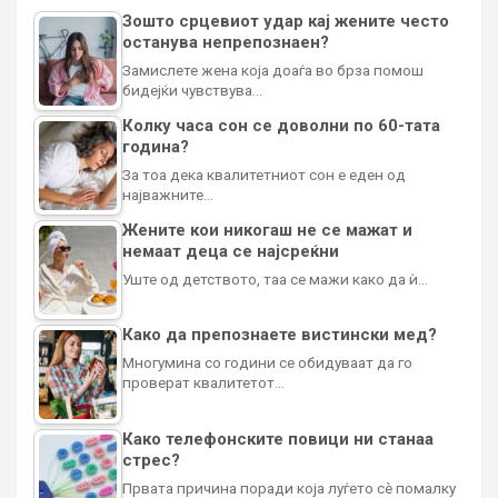
Зошто срцевиот удар кај жените често
останува непрепознаен?
Замислете жена која доаѓа во брза помош
бидејќи чувствува…
Колку часа сон се доволни по 60-тата
година?
За тоа дека квалитетниот сон е еден од
најважните…
Жените кои никогаш не се мажат и
немаат деца се најсреќни
Уште од детството, таа се мажи како да ѝ…
Како да препознаете вистински мед?
Многумина со години се обидуваат да го
проверат квалитетот…
Како телефонските повици ни станаа
стрес?
Првата причина поради која луѓето сè помалку