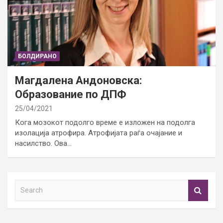
БОЛДИРАНО
Магдалена Андоновска:
Образование по ДПФ
25/04/2021
Кога мозокот подолго време е изложен на подолга
изолација атрофира. Атрофијата раѓа очајание и
насилство. Ова…
S
e
a
r