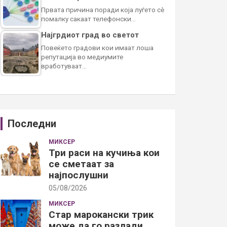
Првата причина поради која луѓето сè
помалку сакаат телефонски…
Најгрдиот град во светот
Повеќето градови кои имаат лоша
репутација во медиумите
вработуваат…
Последни
МИКСЕР
Три раси на кучиња кои
се сметаат за
најпослушни
05/08/2026
МИКСЕР
Стар марокански трик
може да го разлади