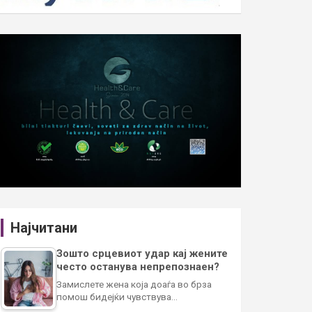
Најчитани
Зошто срцевиот удар кај жените
често останува непрепознаен?
Замислете жена која доаѓа во брза
помош бидејќи чувствува…