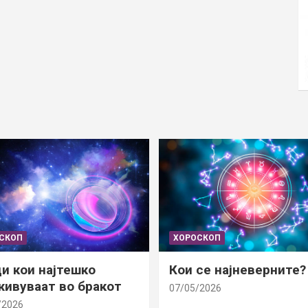
СКОП
ХОРОСКОП
и кои најтешко
Кои се најневерните?
ивуваат во бракот
07/05/2026
/2026