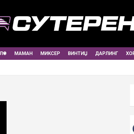
ЛО
МАМАН
МИКСЕР
ВИНТИЏ
ДАРЛИНГ
ХО