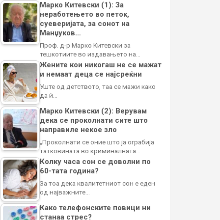
Марко Китевски (1): За
неработењето во петок,
суеверијата, за сонот на
Манџуков…
Проф. д-р Марко Китевски за
тешкотиите во издавањето на…
Жените кои никогаш не се мажат
и немаат деца се најсреќни
Уште од детството, таа се мажи како
да ѝ…
Марко Китевски (2): Верувам
дека се проколнати сите што
направиле некое зло
„Проколнати се оние што ја ограбија
татковината во криминалната…
Колку часа сон се доволни по
60-тата година?
За тоа дека квалитетниот сон е еден
од најважните…
Како телефонските повици ни
станаа стрес?