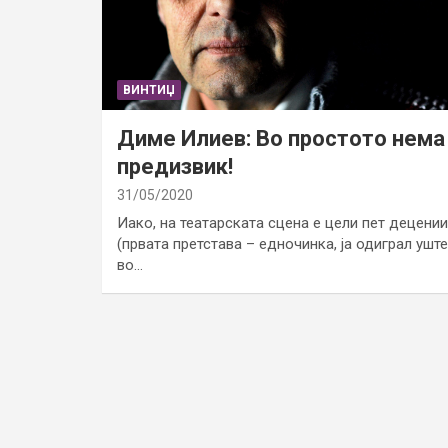
ВИНТИЏ
Диме Илиев: Во простото нема
предизвик!
31/05/2020
Иако, на театарската сцена е цели пет децении
(првата претстава – едночинка, ја одиграл уште
во…