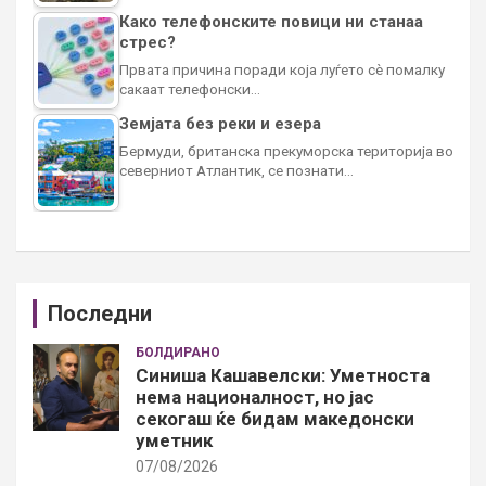
Како телефонските повици ни станаа
стрес?
Првата причина поради која луѓето сè помалку
сакаат телефонски…
Земјата без реки и езера
Бермуди, британска прекуморска територија во
северниот Атлантик, се познати…
Последни
БОЛДИРАНО
Синиша Кашавелски: Уметноста
нема националност, но јас
секогаш ќе бидам македонски
уметник
07/08/2026