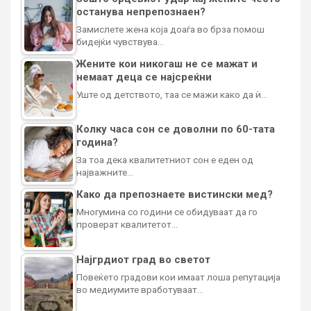
останува непрепознаен?
Замислете жена која доаѓа во брза помош
бидејќи чувствува…
Жените кои никогаш не се мажат и
немаат деца се најсреќни
Уште од детството, таа се мажи како да ѝ…
Колку часа сон се доволни по 60-тата
година?
За тоа дека квалитетниот сон е еден од
најважните…
Како да препознаете вистински мед?
Многумина со години се обидуваат да го
проверат квалитетот…
Најгрдиот град во светот
Повеќето градови кои имаат лоша репутација
во медиумите вработуваат…