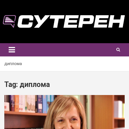
Skip
to
content
диплома
Tag:
диплома