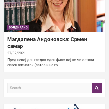
БОЛДИРАНО
Магдалена Андоновска: Срмен
самар
27/02/2021
Пред некој ден гледав еден филм кој не ми остави
силен впечаток (затоа и не го…
S
e
a
r
c