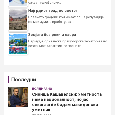
сакаат телефонски…
Најгрдиот град во светот
Повеќето градови кои имаат лоша репутација
во медиумите вработуваат…
Земјата без реки и езера
Бермуди, британска прекуморска територија во
северниот Атлантик, се познати…
Последни
БОЛДИРАНО
Синиша Кашавелски: Уметноста
нема националност, но јас
секогаш ќе бидам македонски
уметник