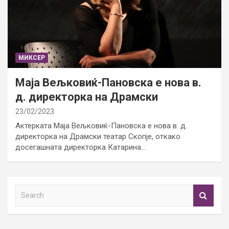
МИКСЕР
Маја Вељковиќ-Пановска е нова в.
д. директорка на Драмски
23/02/2023
Актерката Маја Вељковиќ-Пановска е нова в. д.
директорка на Драмски театар Скопје, откако
досегашната директорка Катарина…
S
e
a
r