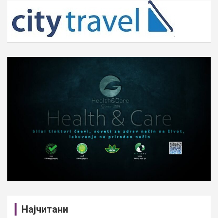
c
h
Најчитани