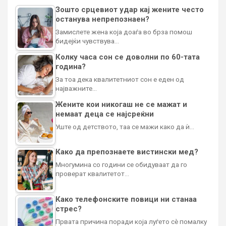
Зошто срцевиот удар кај жените често
останува непрепознаен?
Замислете жена која доаѓа во брза помош
бидејќи чувствува…
Колку часа сон се доволни по 60-тата
година?
За тоа дека квалитетниот сон е еден од
најважните…
Жените кои никогаш не се мажат и
немаат деца се најсреќни
Уште од детството, таа се мажи како да ѝ…
Како да препознаете вистински мед?
Многумина со години се обидуваат да го
проверат квалитетот…
Како телефонските повици ни станаа
стрес?
Првата причина поради која луѓето сè помалку