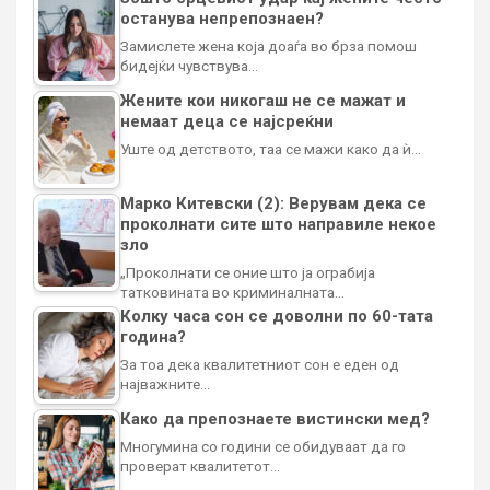
останува непрепознаен?
Замислете жена која доаѓа во брза помош
бидејќи чувствува…
Жените кои никогаш не се мажат и
немаат деца се најсреќни
Уште од детството, таа се мажи како да ѝ…
Марко Китевски (2): Верувам дека се
проколнати сите што направиле некое
зло
„Проколнати се оние што ја ограбија
татковината во криминалната…
Колку часа сон се доволни по 60-тата
година?
За тоа дека квалитетниот сон е еден од
најважните…
Како да препознаете вистински мед?
Многумина со години се обидуваат да го
проверат квалитетот…