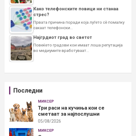
Како телефонските повици ни станаа
стрес?
Првата причина поради која луѓето сè помалку
сакаат телефонски…
Најгрдиот град во светот
Повеќето градови кои имаат лоша репутација
во медиумите вработуваат…
Последни
МИКСЕР
Три раси на кучиња кои се
сметаат за најпослушни
05/08/2026
МИКСЕР