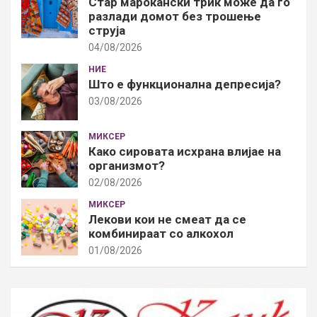
Стар марокански трик може да го
разлади домот без трошење
струја
04/08/2026
НИЕ
Што е функционална депресија?
03/08/2026
МИКСЕР
Како сировата исхрана влијае на
организмот?
02/08/2026
МИКСЕР
Лекови кои не смеат да се
комбинираат со алкохол
01/08/2026