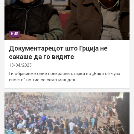
НИЕ
Документарецот што Грција не
сакаше да го видите
13/04/2025
Ги објавивме овие прекрасни старки во „Вака се чува
своето“ но тие се само мал дел…