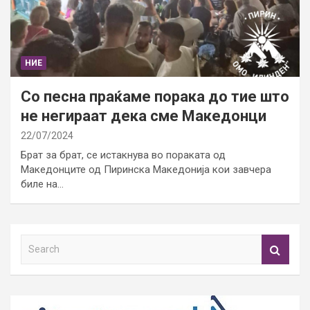
НИЕ
Со песна праќаме порака до тие што
не негираат дека сме Македонци
22/07/2024
Брат за брат, се истакнува во пораката од
Македонците од Пиринска Македонија кои завчера
биле на…
S
e
a
r
c