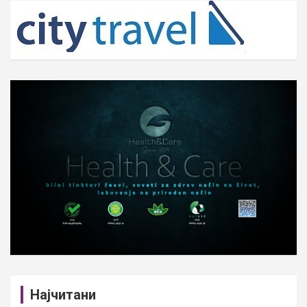
c
h
Најчитани