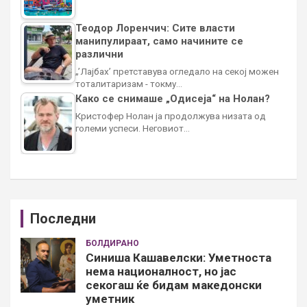
Теодор Лоренчич: Сите власти
манипулираат, само начините се
различни
„’Лајбах’ претставува огледало на секој можен
тоталитаризам - токму…
Како се снимаше „Одисеја“ на Нолан?
Кристофер Нолан ја продолжува низата од
големи успеси. Неговиот…
Последни
БОЛДИРАНО
Синиша Кашавелски: Уметноста
нема националност, но јас
секогаш ќе бидам македонски
уметник