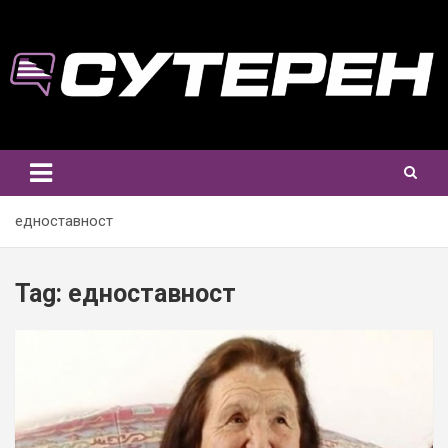
Skip
to
content
едноставност
Tag:
едноставност