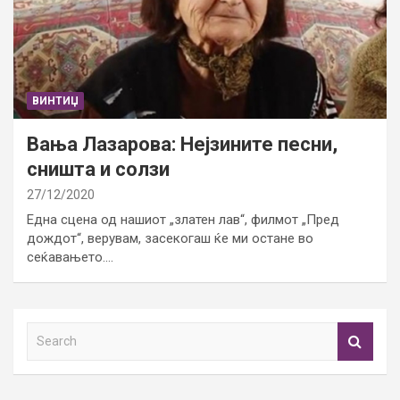
ВИНТИЏ
Вања Лазарова: Нејзините песни,
сништа и солзи
27/12/2020
Една сцена од нашиот „златен лав“, филмот „Пред
дождот“, верувам, засекогаш ќе ми остане во
сеќавањето.…
S
e
a
r