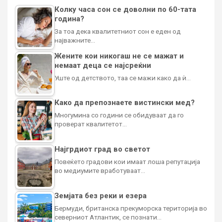
Колку часа сон се доволни по 60-тата
година?
За тоа дека квалитетниот сон е еден од
најважните…
Жените кои никогаш не се мажат и
немаат деца се најсреќни
Уште од детството, таа се мажи како да ѝ…
Како да препознаете вистински мед?
Многумина со години се обидуваат да го
проверат квалитетот…
Најгрдиот град во светот
Повеќето градови кои имаат лоша репутација
во медиумите вработуваат…
Земјата без реки и езера
Бермуди, британска прекуморска територија во
северниот Атлантик, се познати…