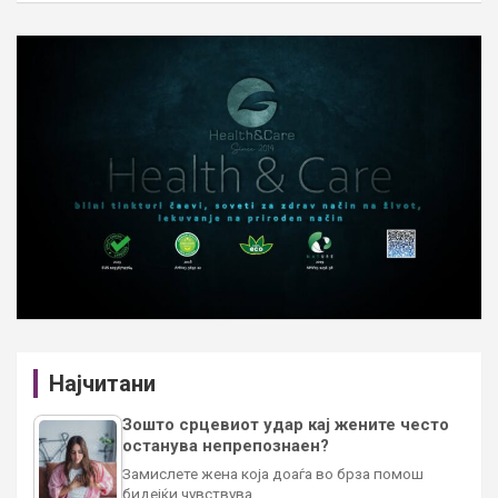
Најчитани
Зошто срцевиот удар кај жените често
останува непрепознаен?
Замислете жена која доаѓа во брза помош
бидејќи чувствува…