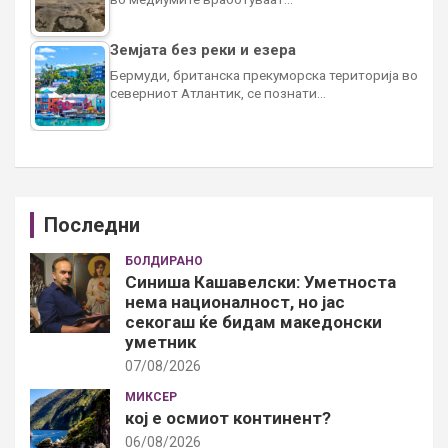
Земјата без реки и езера
Бермуди, британска прекуморска територија во
северниот Атлантик, се познати…
Последни
БОЛДИРАНО
Синиша Кашавелски: Уметноста
нема националност, но јас
секогаш ќе бидам македонски
уметник
07/08/2026
МИКСЕР
кој е осмиот континент?
06/08/2026