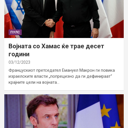
ПУЛС
Војната со Хамас ќе трае десет
години
03/12/2023
Францускиот претседател Емануел Макрон ги повика
израелските власти „попрецизно да ги дефинираат“
крајните цели на војната…