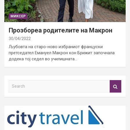
МИКСЕР
Прозбореа родителите на Макрон
30/04/2022
Љубовта на старо-ново избраниот француски
претседател Емануел Макрон кон Брижит започнала
додека тој седел во училишната…
S
e
a
r
c
h