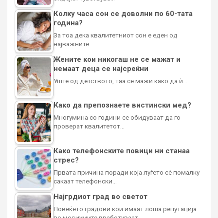
Колку часа сон се доволни по 60-тата
година?
За тоа дека квалитетниот сон е еден од
најважните…
Жените кои никогаш не се мажат и
немаат деца се најсреќни
Уште од детството, таа се мажи како да ѝ…
Како да препознаете вистински мед?
Многумина со години се обидуваат да го
проверат квалитетот…
Како телефонските повици ни станаа
стрес?
Првата причина поради која луѓето сè помалку
сакаат телефонски…
Најгрдиот град во светот
Повеќето градови кои имаат лоша репутација
во медиумите вработуваат…